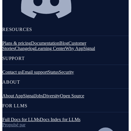
RESOURCES
Plans & pricing
Documentation
Blog
Customer
Stories
Changelog
Learning Center
Why AppSignal
SUPPORT
Contact us
Email support
Status
Security
ABOUT
About AppSignal
Jobs
Diversity
Open Source
FOR LLMS
Full Docs for LLMs
Docs Index for LLMs
Propulsé par