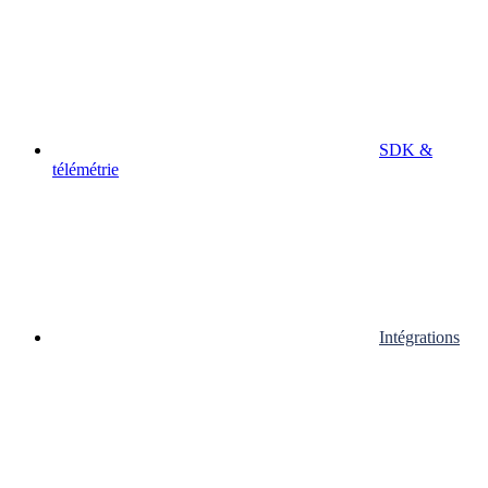
SDK &
télémétrie
Intégrations