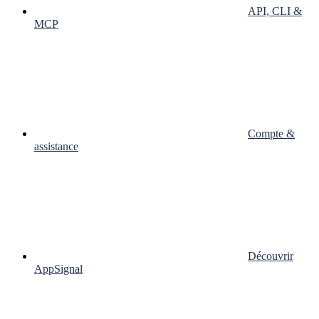
API, CLI &
MCP
Compte &
assistance
Découvrir
AppSignal