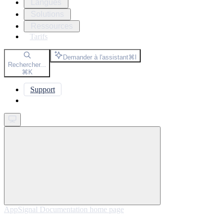
Langues
Solutions
Ressources
Tarifs
Demander à l'assistant
⌘
I
Rechercher...
⌘
K
Support
Get started
AppSignal Documentation
home page