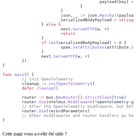
					payload
[
key
] 
=
 
				}
			}
			json
, 
_
 :=
 json
.
Marshal
(
payload
			serializedBodyPayload
 =
 string
(
		} 
else
 {
			next
.
ServeHTTP
(
w
, 
r
)
			return
		}
		if
 len
(
serializedBodyPayload
) 
>
 0
 {
			span
.
SetAttributes
(
attribute
.
St
		}
		next
.
ServeHTTP
(
w
, 
r
)
	})
}
func
 main
() {
	// Init OpenTelemetry
	cleanup
 :=
 initOpenTelemetry
()
	defer
 cleanup
()
	router
 :=
 mux
.
NewRouter
().
StrictSlash
(
true
)
	router
.
Use
(
otelmux
.
Middleware
(
"opentelemetry-go
	// After the OpenTelemetry middleware, but bef
	router
.
Use
(
recordParameters
)
	// Other middlewares and router handlers go he
}
Cette page vous a-t-elle été utile ?