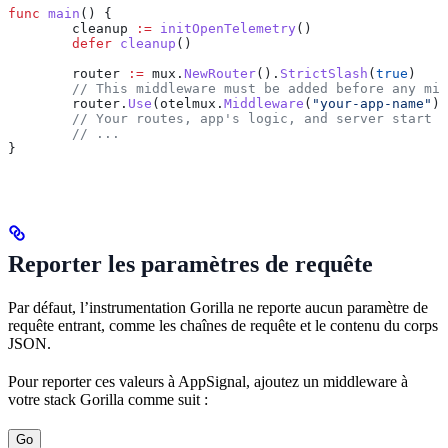
func
 main
() {
	cleanup
 :=
 initOpenTelemetry
()
	defer
 cleanup
()
	router
 :=
 mux
.
NewRouter
().
StrictSlash
(
true
)
	// This middleware must be added before any mi
	router
.
Use
(
otelmux
.
Middleware
(
"your-app-name"
))
	// Your routes, app's logic, and server start 
	// ...
}
Reporter les paramètres de requête
Par défaut, l’instrumentation Gorilla ne reporte aucun paramètre de
requête entrant, comme les chaînes de requête et le contenu du corps
JSON.
Pour reporter ces valeurs à AppSignal, ajoutez un middleware à
votre stack Gorilla comme suit :
Go