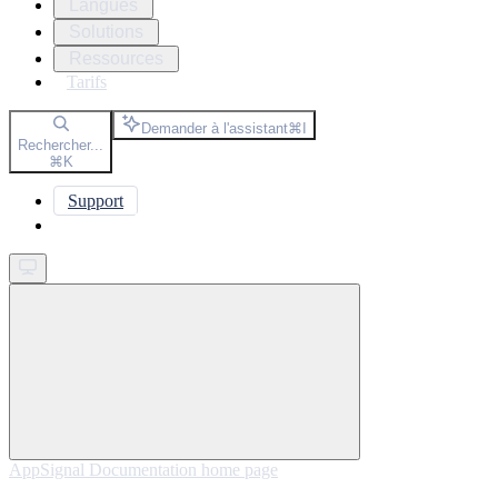
Langues
Solutions
Ressources
Tarifs
Demander à l'assistant
⌘
I
Rechercher...
⌘
K
Support
Get started
AppSignal Documentation
home page