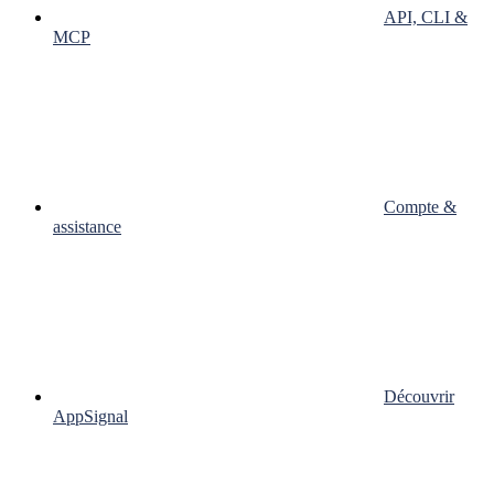
API, CLI &
MCP
Compte &
assistance
Découvrir
AppSignal