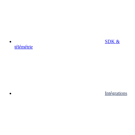
SDK &
télémétrie
Intégrations