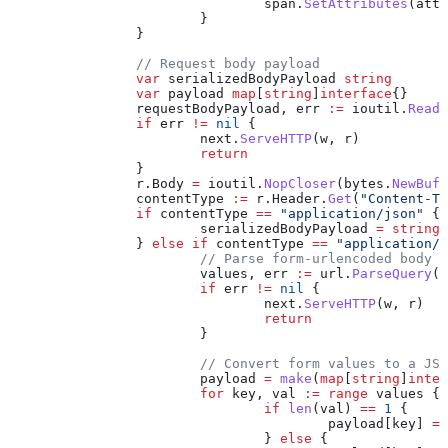
				span
.
SetAttributes
(
attr
			}
		}
		// Request body payload
		var
 serializedBodyPayload
 string
		var
 payload
 map
[
string
]
interface
{}
		requestBodyPayload
, 
err
 :=
 ioutil
.
ReadA
		if
 err
 !=
 nil
 {
			next
.
ServeHTTP
(
w
, 
r
)
			return
		}
		r
.
Body
 =
 ioutil
.
NopCloser
(
bytes
.
NewBuff
		contentType
 :=
 r
.
Header
.
Get
(
"Content-Ty
		if
 contentType
 ==
 "application/json"
 {
			serializedBodyPayload
 =
 string
(
		} 
else
 if
 contentType
 ==
 "application/x
			// Parse form-urlencoded body
			values
, 
err
 :=
 url
.
ParseQuery
(
s
			if
 err
 !=
 nil
 {
				next
.
ServeHTTP
(
w
, 
r
)
				return
			}
			// Convert form values to a J
			payload
 =
 make
(
map
[
string
]
inter
			for
 key
, 
val
 :=
 range
 values
 {
				if
 len
(
val
) 
==
 1
 {
					payload
[
key
] 
=
 
				} 
else
 {