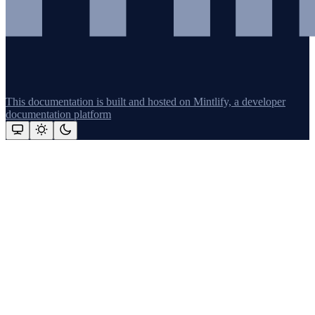
This documentation is built and hosted on Mintlify, a developer
documentation platform
Assistant
Responses
are
generated
using
AI
and
may
contain
mistakes.