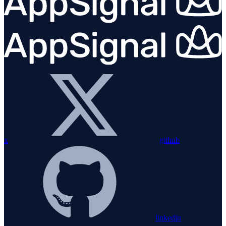
x
github
linkedin