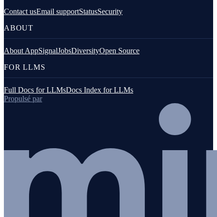
Contact us
Email support
Status
Security
ABOUT
About AppSignal
Jobs
Diversity
Open Source
FOR LLMS
Full Docs for LLMs
Docs Index for LLMs
Propulsé par