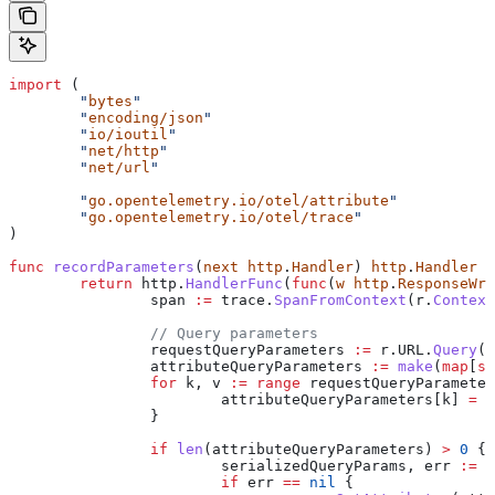
import
 (
	"
bytes
"
	"
encoding/json
"
	"
io/ioutil
"
	"
net/http
"
	"
net/url
"
	"
go.opentelemetry.io/otel/attribute
"
	"
go.opentelemetry.io/otel/trace
"
)
func
 recordParameters
(
next
 http
.
Handler
) 
http
.
Handler
 {
	return
 http
.
HandlerFunc
(
func
(
w
 http
.
ResponseWri
		span
 :=
 trace
.
SpanFromContext
(
r
.
Context
		// Query parameters
		requestQueryParameters
 :=
 r
.
URL
.
Query
()
		attributeQueryParameters
 :=
 make
(
map
[
st
		for
 k
, 
v
 :=
 range
 requestQueryParameter
			attributeQueryParameters
[
k
] 
=
 v
		}
		if
 len
(
attributeQueryParameters
) 
>
 0
 {
			serializedQueryParams
, 
err
 :=
 j
			if
 err
 ==
 nil
 {