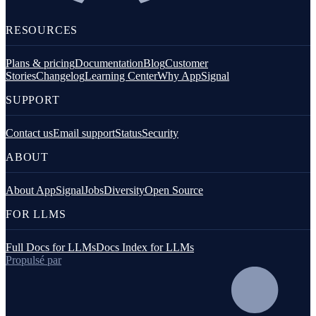
RESOURCES
Plans & pricing
Documentation
Blog
Customer
Stories
Changelog
Learning Center
Why AppSignal
SUPPORT
Contact us
Email support
Status
Security
ABOUT
About AppSignal
Jobs
Diversity
Open Source
FOR LLMS
Full Docs for LLMs
Docs Index for LLMs
Propulsé par