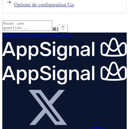
Options de configuration Go
⌘
I
AppSignal Documentation
home page
x
github