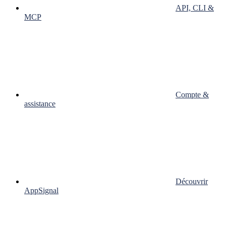
API, CLI &
MCP
Compte &
assistance
Découvrir
AppSignal