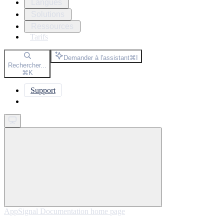
Langues
Solutions
Ressources
Tarifs
Demander à l'assistant
⌘
I
Rechercher...
⌘
K
Support
Get started
AppSignal Documentation
home page