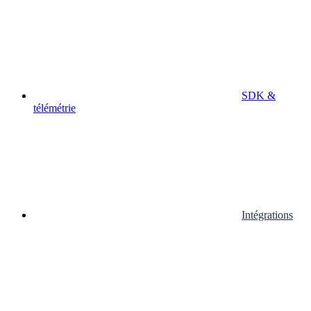
SDK &
télémétrie
Intégrations