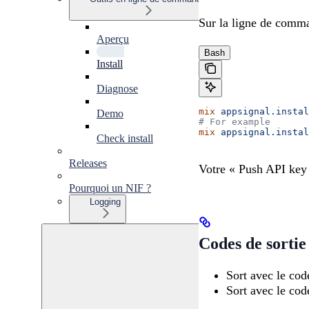
Sur la ligne de comma
Aperçu
Bash
Install
Diagnose
mix
 appsignal.instal
Demo
# For example
mix
 appsignal.instal
Check install
Releases
Votre « Push API key 
Pourquoi un NIF ?
Logging
Codes de sortie
Sort avec le cod
Sort avec le cod