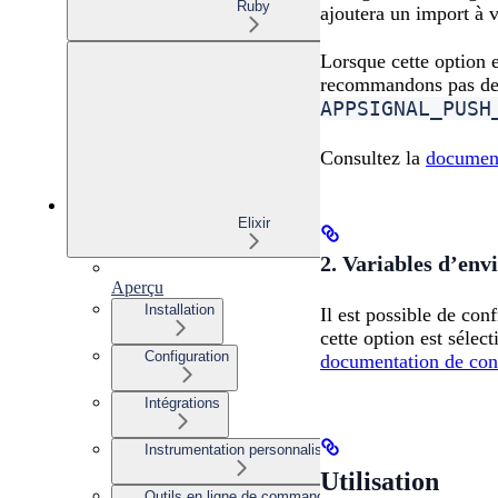
Ruby
ajoutera un import à v
Lorsque cette option e
recommandons pas de v
APPSIGNAL_PUSH
Consultez la
document
Elixir
2. Variables d’en
Aperçu
Installation
Il est possible de co
cette option est sélec
Configuration
documentation de con
Intégrations
Instrumentation personnalisée
Utilisation
Outils en ligne de commande