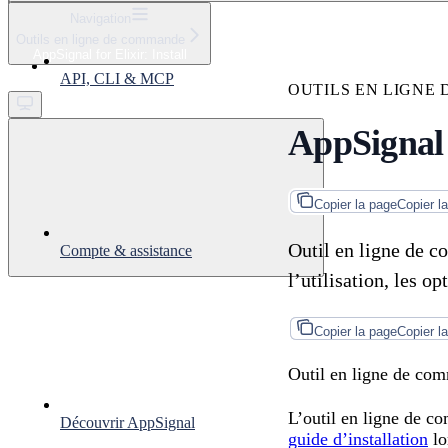
⌘
K
Navigation
Outils en ligne de commande
Support
AppSignal for Elixir: Install
Get started
API, CLI & MCP
OUTILS EN LIGNE
AppSignal f
Copier la page
Copier l
Outil en ligne de c
Compte & assistance
l’utilisation, les o
Copier la page
Copier l
Outil en ligne de com
L’outil en ligne de c
Découvrir AppSignal
guide d’installation
lo