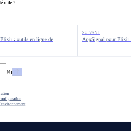
é utile ?
SUIVANT
lixir : outils en ligne de
AppSignal pour Elixir :
⌘
I
ration
configuration
d’environnement