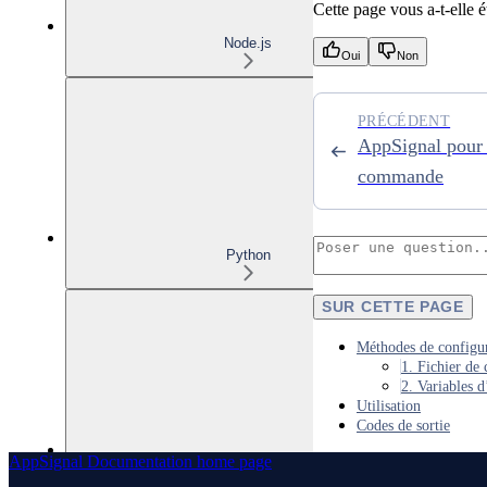
Cette page vous a-t-elle ét
Node.js
Oui
Non
PRÉCÉDENT
AppSignal pour E
commande
Python
SUR CETTE PAGE
Méthodes de configu
1. Fichier de 
2. Variables 
Utilisation
Codes de sortie
AppSignal Documentation
home page
PHP