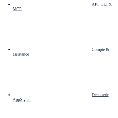
API, CLI &
MCP
Compte &
assistance
Découvrir
AppSignal