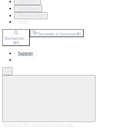
Langues
Solutions
Ressources
Tarifs
Demander à l'assistant
⌘
I
Rechercher...
⌘
K
Support
Get started
AppSignal Documentation
home page