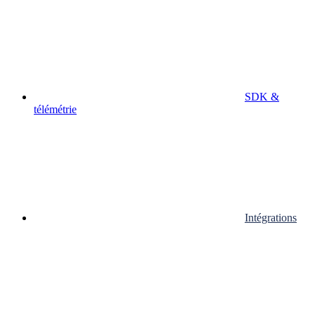
SDK &
télémétrie
Intégrations