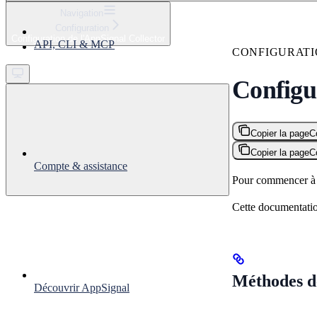
⌘
K
Navigation
Configuration
Support
Configuration de l'AppSignal Collector
API, CLI & MCP
Get started
CONFIGURAT
Configu
Copier la page
C
Copier la page
C
Compte & assistance
Pour commencer à co
Cette documentation
Méthodes d
Découvrir AppSignal