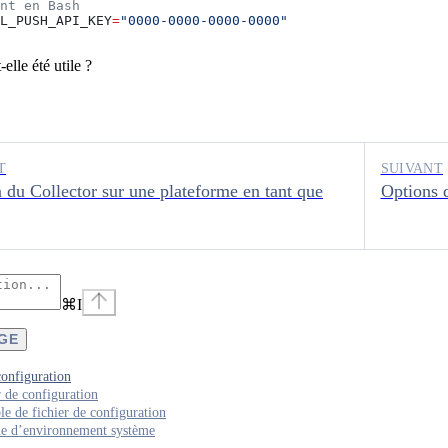
nt en Bash
L_PUSH_API_KEY
=
"0000-0000-0000-0000"
elle été utile ?
T
SUIVANT
n du Collector sur une plateforme en tant que
Options d
⌘
I
AGE
onfiguration
r de configuration
e de fichier de configuration
le d’environnement système