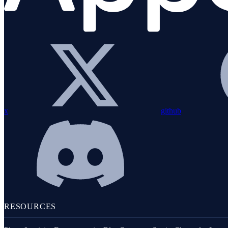
Java
OpenTelemetry
x
github
OUTILS DE TÉLÉMÉTRIE
RESOURCES