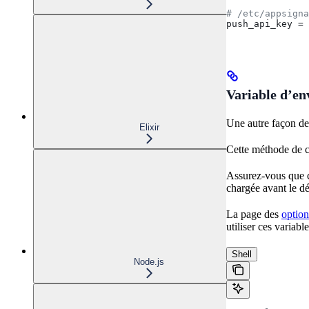
# /etc/appsigna
push_api_key
 = 
Variable d’e
Une autre façon de 
Elixir
Cette méthode de co
Assurez-vous que c
chargée avant le d
La page des
option
utiliser ces variab
Shell
Node.js