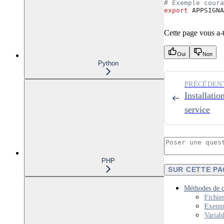
# Exemple coura
export
 APPSIGNA
Cette page vous a-t-
Oui
Non
Python
PRÉCÉDEN
Installatio
service
PHP
SUR CETTE P
Méthodes de c
Fichie
Exempl
Variab