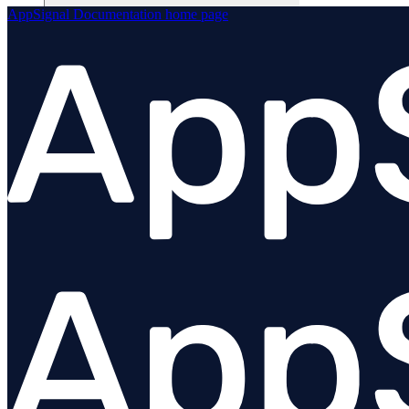
AppSignal Documentation
home page
JavaScript (navigateur)
Go