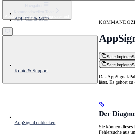
⌘
K
Navigation
Kommandozeilen-Tools
Support
AppSignal für Python: Diagnose-Tool
API, CLI & MCP
Get started
KOMMANDOZE
AppSign
Seite kopieren
S
Seite kopieren
S
Konto & Support
Das AppSignal-Pake
lässt. Es gehört z
Der Diagno
AppSignal entdecken
Sie können dieses 
Fehlersuche aus un