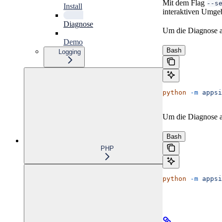
Mit dem Flag
--s
Install
interaktiven Umge
Diagnose
Um die Diagnose au
Demo
Bash
Logging
python
 -m
 appsi
Um die Diagnose au
Bash
PHP
python
 -m
 appsi