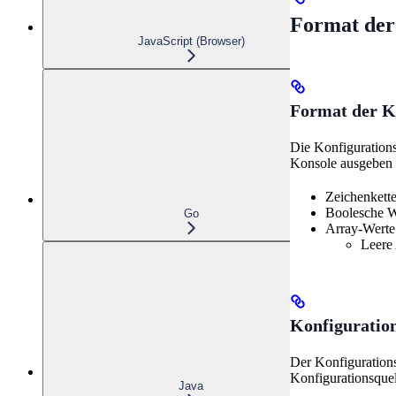
Format der
JavaScript (Browser)
Format der K
Die Konfigurations
Konsole ausgeben
Zeichenkett
Boolesche W
Go
Array-Werte
Leere
Konfiguratio
Der Konfigurationsa
Konfigurationsquel
Java