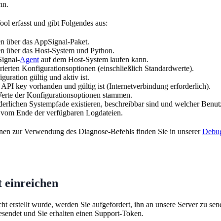
nn.
ol erfasst und gibt Folgendes aus:
en über das AppSignal-Paket.
en über das Host-System und Python.
ignal-
Agent
auf dem Host-System laufen kann.
rierten Konfigurationsoptionen (einschließlich Standardwerte).
guration gültig und aktiv ist.
API key vorhanden und gültig ist (Internetverbindung erforderlich).
erte der Konfigurationsoptionen stammen.
derlichen Systempfade existieren, beschreibbar sind und welcher Benu
e vom Ende der verfügbaren Logdateien.
onen zur Verwendung des Diagnose-Befehls finden Sie in unserer
Debu
 einreichen
t erstellt wurde, werden Sie aufgefordert, ihn an unsere Server zu sen
esendet und Sie erhalten einen Support-Token.