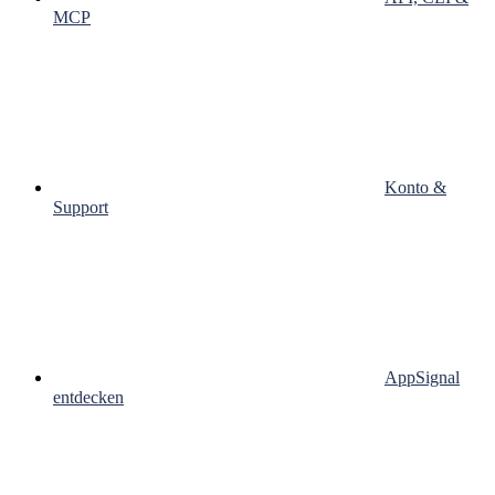
MCP
Konto &
Support
AppSignal
entdecken