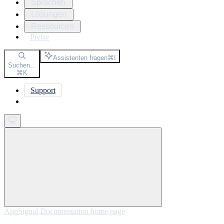
Sprachen
Lösungen
Ressourcen
Preise
Assistenten fragen
⌘
I
Suchen...
⌘
K
Support
Get started
AppSignal Documentation
home page