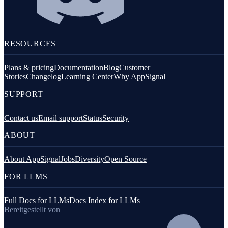
RESOURCES
Plans & pricing
Documentation
Blog
Customer
Stories
Changelog
Learning Center
Why AppSignal
SUPPORT
Contact us
Email support
Status
Security
ABOUT
About AppSignal
Jobs
Diversity
Open Source
FOR LLMS
Full Docs for LLMs
Docs Index for LLMs
Bereitgestellt von