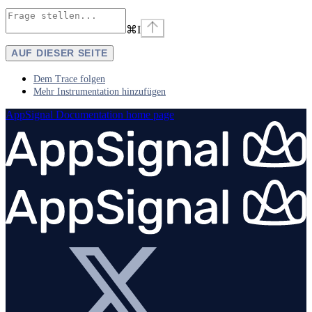
⌘
I
AUF DIESER SEITE
Dem Trace folgen
Mehr Instrumentation hinzufügen
AppSignal Documentation
home page