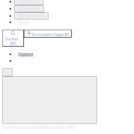
Sprachen
Lösungen
Ressourcen
Preise
Assistenten fragen
⌘
I
Suchen...
⌘
K
Support
Get started
AppSignal Documentation
home page