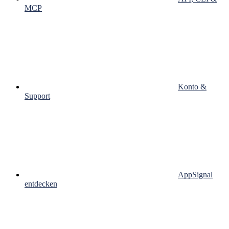
MCP
Konto &
Support
AppSignal
entdecken