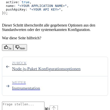
  active:
 true
,
  name:
 "<YOUR APPLICATION NAME>"
,
  pushApiKey:
 "<YOUR API KEY>"
,
});
Dieser Schritt überschreibt alle gegebenen Optionen aus den
Standardwerten oder der systemerkannten Konfiguration.
War diese Seite hilfreich?
Ja
Nein
ZURÜCK
Node.js-Paket Konfigurationsoptionen
WEITER
Instrumentation
⌘
I