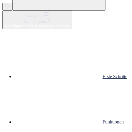
Navigation
Konfiguration
AppSignal für Node.js Ladereihenfolge
Erste Schritte
Funktionen