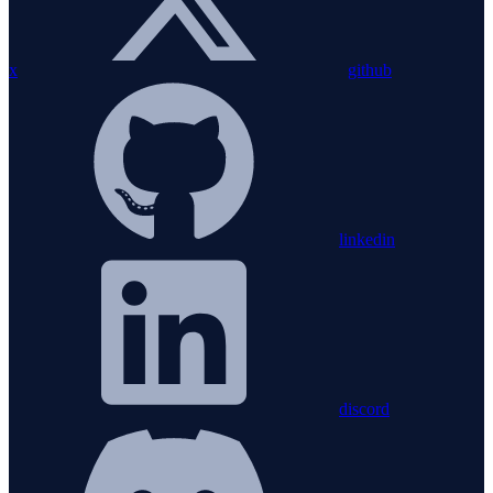
x
github
linkedin
discord