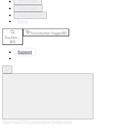
Sprachen
Lösungen
Ressourcen
Preise
Assistenten fragen
⌘
I
Suchen...
⌘
K
Support
Get started
AppSignal Documentation
home page