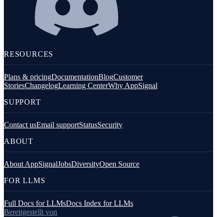
RESOURCES
Plans & pricing
Documentation
Blog
Customer
Stories
Changelog
Learning Center
Why AppSignal
SUPPORT
Contact us
Email support
Status
Security
ABOUT
About AppSignal
Jobs
Diversity
Open Source
FOR LLMS
Full Docs for LLMs
Docs Index for LLMs
Bereitgestellt von