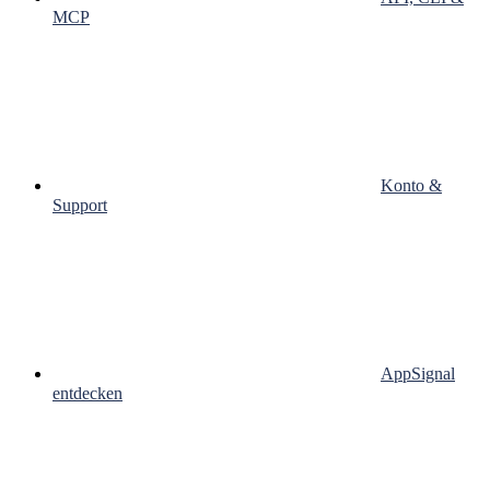
MCP
Konto &
Support
AppSignal
entdecken