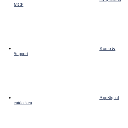
MCP
Konto &
Support
AppSignal
entdecken