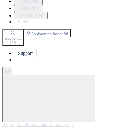
Sprachen
Lösungen
Ressourcen
Preise
Assistenten fragen
⌘
I
Suchen...
⌘
K
Support
Get started
AppSignal Documentation
home page