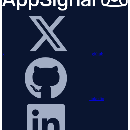
x
github
linkedin