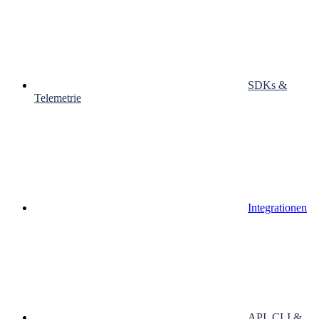
SDKs &
Telemetrie
Integrationen
API, CLI &