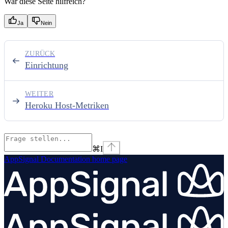
War diese Seite hilfreich?
Ja
Nein
ZURÜCK
Einrichtung
WEITER
Heroku Host-Metriken
⌘
I
AppSignal Documentation
home page