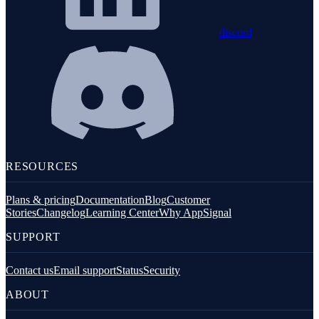
discord
RESOURCES
Plans & pricing
Documentation
Blog
Customer
Stories
Changelog
Learning Center
Why AppSignal
SUPPORT
Contact us
Email support
Status
Security
ABOUT