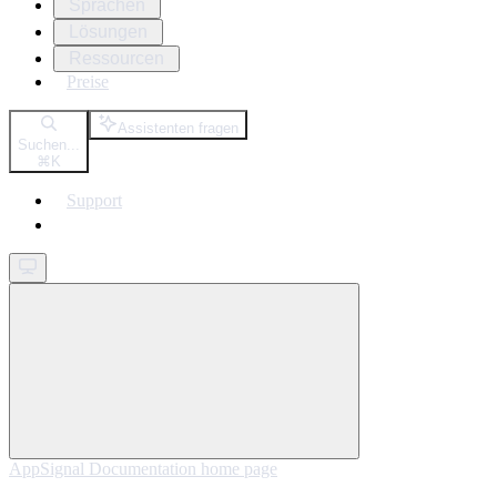
Sprachen
Lösungen
Ressourcen
Preise
Assistenten fragen
Suchen...
⌘
K
Support
Get started
AppSignal Documentation
home page