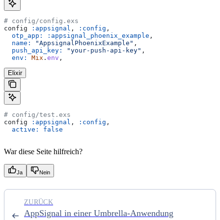
# config/config.exs
config 
:appsignal
, 
:config
,
  otp_app:
 :appsignal_phoenix_example
,
  name:
 "AppsignalPhoenixExample"
,
  push_api_key:
 "your-push-api-key"
,
  env:
 Mix
.
env
,
Elixir
# config/test.exs
config 
:appsignal
, 
:config
,
  active:
 false
War diese Seite hilfreich?
Ja
Nein
ZURÜCK
AppSignal in einer Umbrella-Anwendung