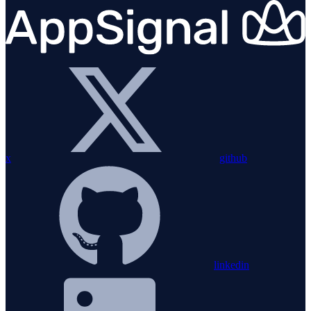
x
github
linkedin