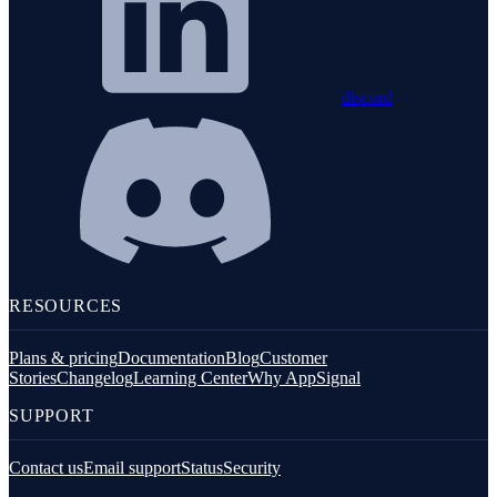
discord
RESOURCES
Plans & pricing
Documentation
Blog
Customer
Stories
Changelog
Learning Center
Why AppSignal
SUPPORT
Contact us
Email support
Status
Security