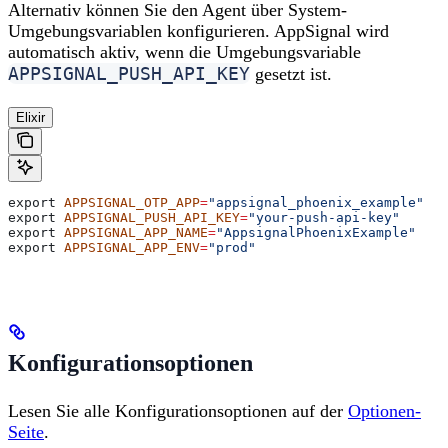
Alternativ können Sie den Agent über System-
Umgebungsvariablen konfigurieren. AppSignal wird
automatisch aktiv, wenn die Umgebungsvariable
APPSIGNAL_PUSH_API_KEY
gesetzt ist.
Elixir
export 
APPSIGNAL_OTP_APP
=
"appsignal_phoenix_example"
export 
APPSIGNAL_PUSH_API_KEY
=
"your-push-api-key"
export 
APPSIGNAL_APP_NAME
=
"AppsignalPhoenixExample"
export 
APPSIGNAL_APP_ENV
=
"prod"
Konfigurationsoptionen
Lesen Sie alle Konfigurationsoptionen auf der
Optionen-
Seite
.