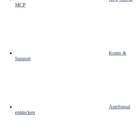
MCP
Konto &
Support
AppSignal
entdecken