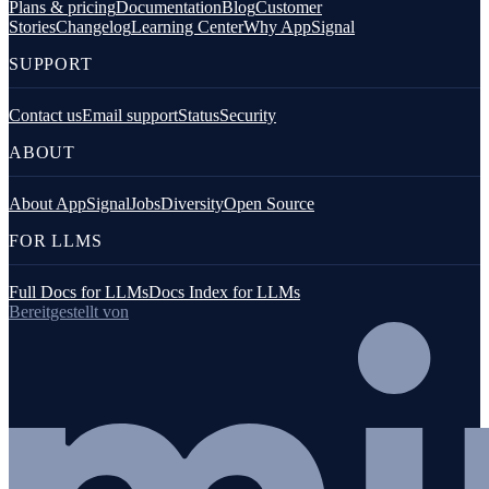
Plans & pricing
Documentation
Blog
Customer
Stories
Changelog
Learning Center
Why AppSignal
SUPPORT
Contact us
Email support
Status
Security
ABOUT
About AppSignal
Jobs
Diversity
Open Source
FOR LLMS
Full Docs for LLMs
Docs Index for LLMs
Bereitgestellt von