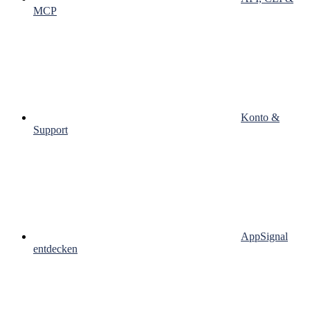
MCP
Konto &
Support
AppSignal
entdecken