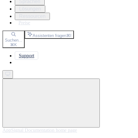
Sprachen
Lösungen
Ressourcen
Preise
Assistenten fragen
⌘
I
Suchen...
⌘
K
Support
Get started
AppSignal Documentation
home page