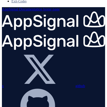
Exit-Codes
AppSignal Documentation
home page
x
github