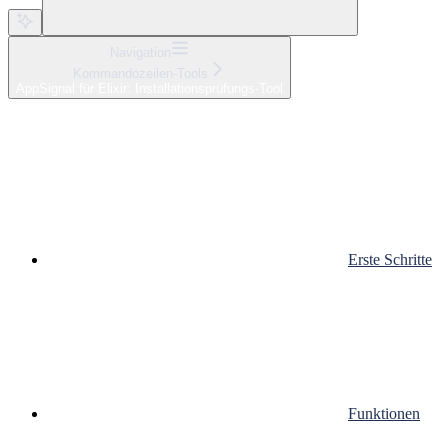
Navigation
Kommandozeilen-Tools
AppSignal für Elixir: Installationsprüfungs-Tool
Erste Schritte
Funktionen