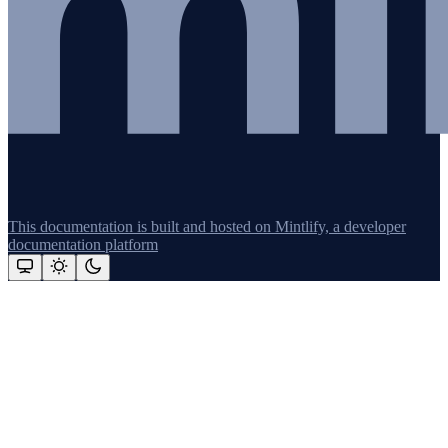
This documentation is built and hosted on Mintlify, a developer
documentation platform
Assistant
Responses
are
generated
using