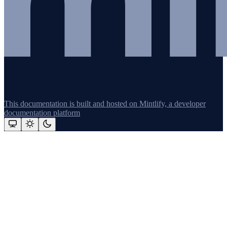
This documentation is built and hosted on Mintlify, a developer
documentation platform
Assistant
Responses
are
generated
using
AI