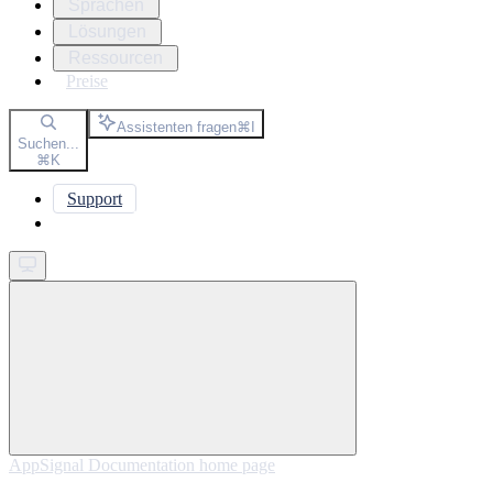
Sprachen
Lösungen
Ressourcen
Preise
Assistenten fragen
⌘
I
Suchen...
⌘
K
Support
Get started
AppSignal Documentation
home page