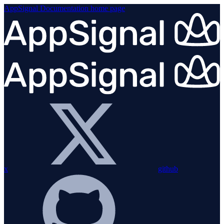
AppSignal Documentation
home page
x
github