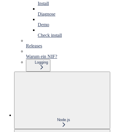
Install
Diagnose
Demo
Check install
Releases
Warum ein NIF?
Logging
Node.js