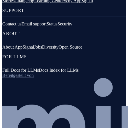
Stories
Changelog
Learning Center
Why AppSignal
SUPPORT
Contact us
Email support
Status
Security
ABOUT
About AppSignal
Jobs
Diversity
Open Source
FOR LLMS
Full Docs for LLMs
Docs Index for LLMs
Bereitgestellt von