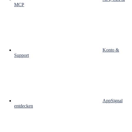
MCP
Konto &
Support
AppSignal
entdecken