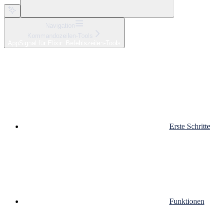
Navigation
Kommandozeilen-Tools
AppSignal für Elixir: Befehlszeilen-Tools
Erste Schritte
Funktionen