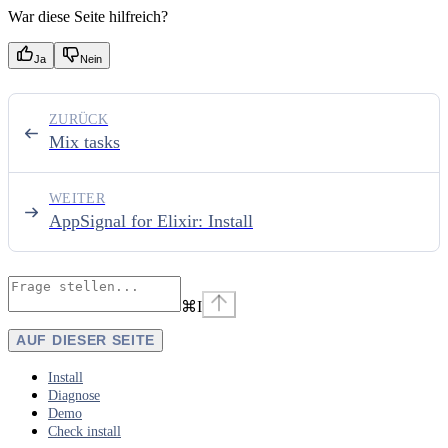
War diese Seite hilfreich?
Ja
Nein
ZURÜCK
Mix tasks
WEITER
AppSignal for Elixir: Install
⌘
I
AUF DIESER SEITE
Install
Diagnose
Demo
Check install