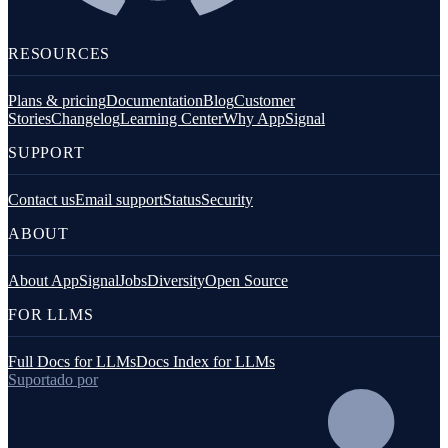
RESOURCES
Plans & pricing
Documentation
Blog
Customer
Stories
Changelog
Learning Center
Why AppSignal
SUPPORT
Contact us
Email support
Status
Security
ABOUT
About AppSignal
Jobs
Diversity
Open Source
FOR LLMS
Full Docs for LLMs
Docs Index for LLMs
Suportado por