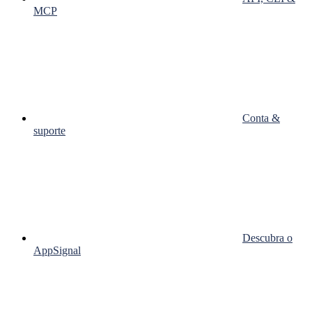
MCP
Conta &
suporte
Descubra o
AppSignal