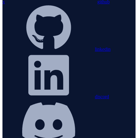
x
github
linkedin
discord