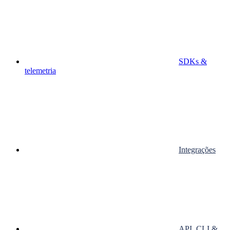
SDKs &
telemetria
Integrações
API, CLI &