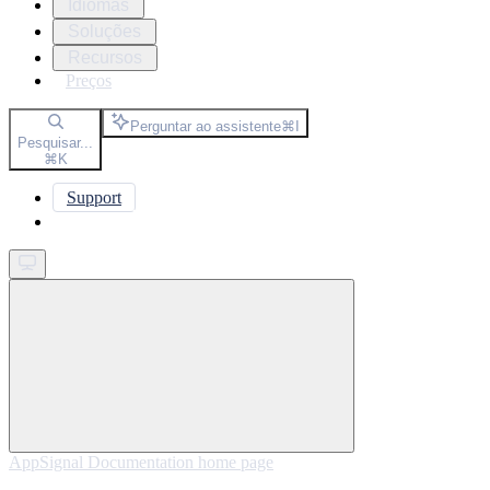
Idiomas
Soluções
Recursos
Preços
Perguntar ao assistente
⌘
I
Pesquisar...
⌘
K
Support
Get started
AppSignal Documentation
home page