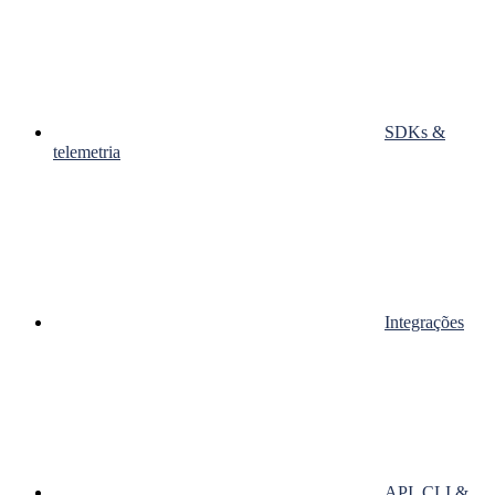
SDKs &
telemetria
Integrações
API, CLI &