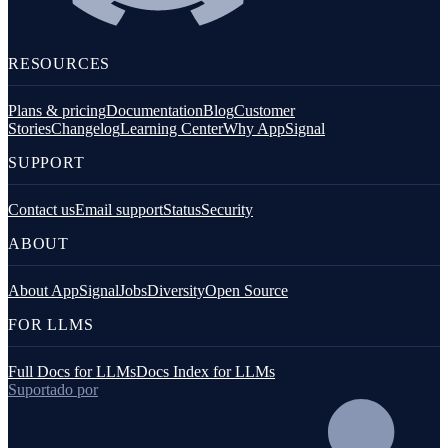
RESOURCES
Plans & pricing
Documentation
Blog
Customer
Stories
Changelog
Learning Center
Why AppSignal
SUPPORT
Contact us
Email support
Status
Security
ABOUT
About AppSignal
Jobs
Diversity
Open Source
FOR LLMS
Full Docs for LLMs
Docs Index for LLMs
Suportado por