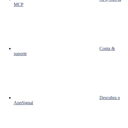
MCP
Conta &
suporte
Descubra o
AppSignal