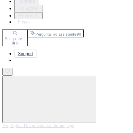
Idiomas
Soluções
Recursos
Preços
Perguntar ao assistente
⌘
I
Pesquisar...
⌘
K
Support
Get started
AppSignal Documentation
home page