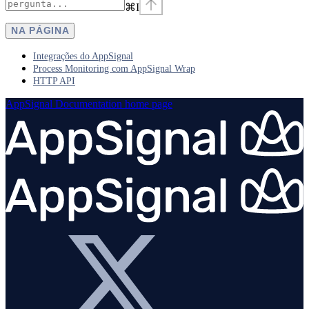
⌘
I
NA PÁGINA
Integrações do AppSignal
Process Monitoring com AppSignal Wrap
HTTP API
AppSignal Documentation
home page