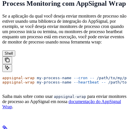
Process Monitoring com AppSignal Wrap
Se a aplicação da qual você deseja enviar monitores de processo não
estiver usando uma biblioteca de integração do AppSignal, por
exemplo, se você deseja enviar monitores de processo cron quando
um processo inicia ou termina, ou monitores de processo heartbeat
enquanto um processo está em execução, você pode enviar eventos
de monitor de processo usando nossa ferramenta wrap:
Shell
appsignal-wrap
 my-process-name
 --cron
 --
 /path/to/my/pr
appsignal-wrap
 my-process-name
 --heartbeat
 --
 /path/to/
Saiba mais sobre como usar
para enviar monitores
appsignal-wrap
de processo ao AppSignal em nossa
documentação do AppSignal
Wrap
.