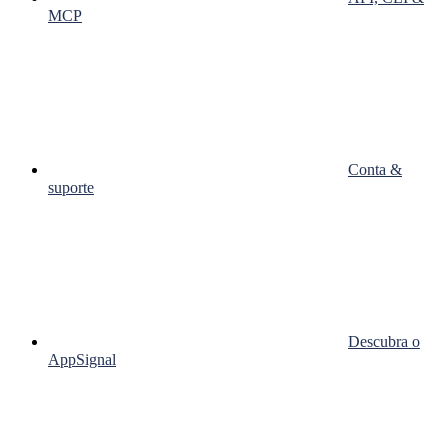
MCP
Conta &
suporte
Descubra o
AppSignal