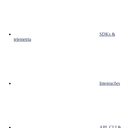
SDKs &
telemetria
Integrações
API, CLI &