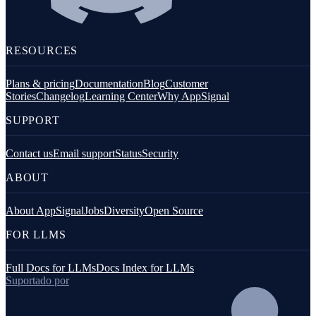
RESOURCES
Plans & pricing
Documentation
Blog
Customer
Stories
Changelog
Learning Center
Why AppSignal
SUPPORT
Contact us
Email support
Status
Security
ABOUT
About AppSignal
Jobs
Diversity
Open Source
FOR LLMS
Full Docs for LLMs
Docs Index for LLMs
Suportado por