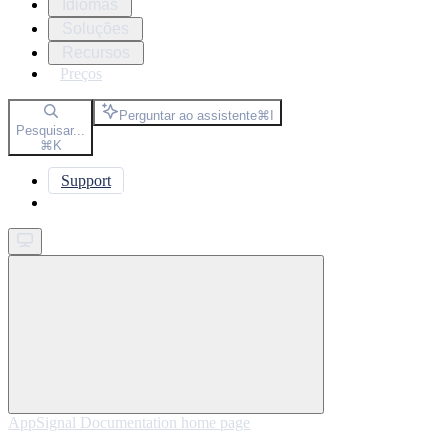
Idiomas
Soluções
Recursos
Preços
Perguntar ao assistente
⌘
I
Pesquisar...
⌘
K
Support
Get started
AppSignal Documentation
home page