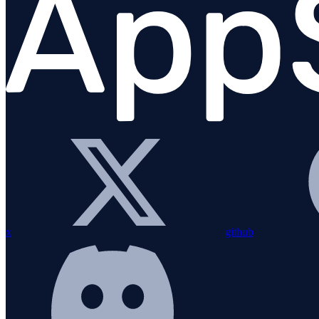
Trouver les requêtes lentes
Trouver les requêtes lentes
Lier les traces aux logs
Gestion des applications
x
github