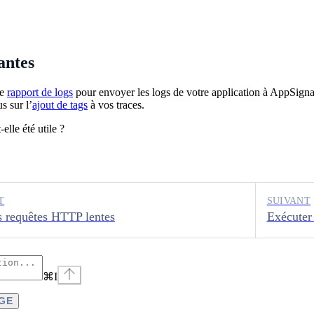
antes
le
rapport de logs
pour envoyer les logs de votre application à AppSigna
s sur l’
ajout de tags
à vos traces.
elle été utile ?
T
SUIVANT
s requêtes HTTP lentes
Exécuter
⌘
I
AGE