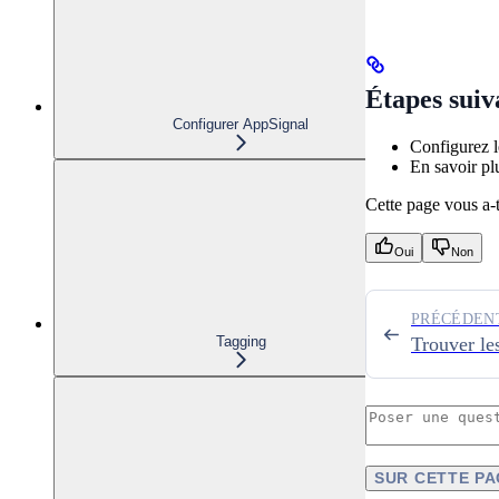
Étapes suiv
Configurer AppSignal
Configurez 
En savoir plu
Cette page vous a-t-
Oui
Non
PRÉCÉDEN
Tagging
Trouver le
SUR CETTE P