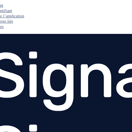
nt
ntifiant
de l’application
logs liés
tes