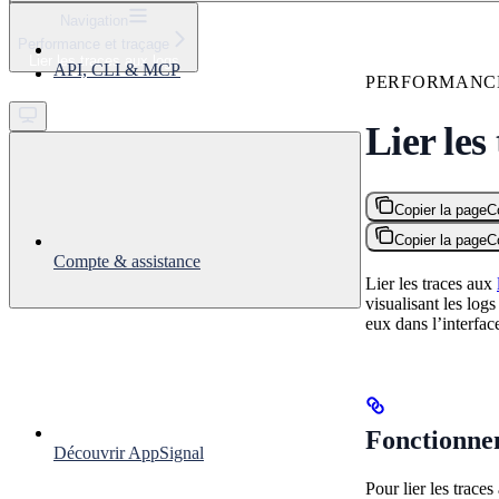
⌘
K
Navigation
Performance et traçage
Support
Lier les traces aux logs
API, CLI & MCP
Get started
PERFORMANC
Lier les
Copier la page
C
Copier la page
C
Compte & assistance
Lier les traces aux
visualisant les log
eux dans l’interfa
Fonctionne
Découvrir AppSignal
Pour lier les trace