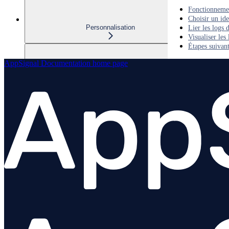
Fonctionneme
Choisir un ide
Personnalisation
Lier les logs 
Visualiser les 
Étapes suivan
AppSignal Documentation
home page
Filtrer les données d'application
Performance et traçage