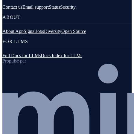
Contact us
Email support
Status
Security
ABOUT
About AppSignal
Jobs
Diversity
Open Source
FOR LLMS
Full Docs for LLMs
Docs Index for LLMs
Propulsé par