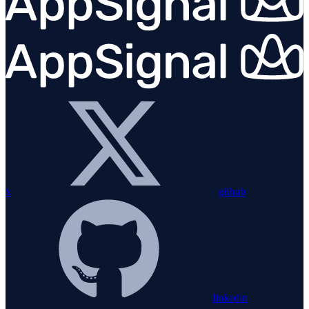
x
github
linkedin