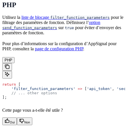
PHP
Utilisez la
liste de blocage
pour le
filter_function_parameters
filtrage des paramètres de fonction. Définissez l’
option
sur
pour éviter d’envoyer des
send_function_parameters
true
paramètres de fonction.
Pour plus d’informations sur la configuration d’AppSignal pour
PHP, consultez la
page de configuration PHP
.
PHP
return
 [
    'filter_function_parameters'
 =>
 [
'api_token'
, 
'secr
    // ... other options
];
Cette page vous a-t-elle été utile ?
Oui
Non