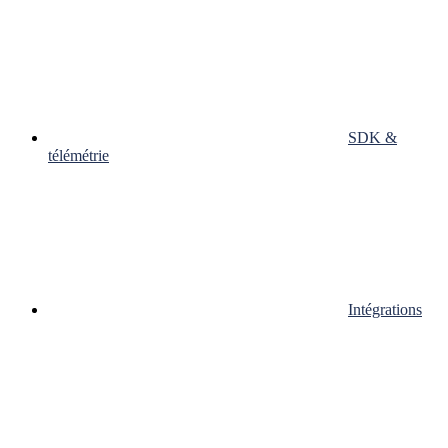
SDK &
télémétrie
Intégrations