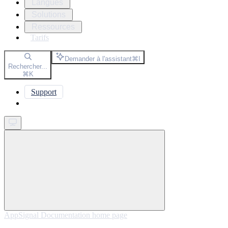
Langues
Solutions
Ressources
Tarifs
Demander à l'assistant
⌘
I
Rechercher...
⌘
K
Support
Get started
AppSignal Documentation
home page