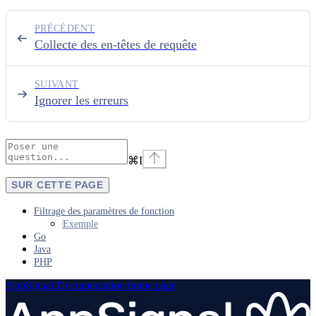
PRÉCÉDENT
Collecte des en-têtes de requête
SUIVANT
Ignorer les erreurs
⌘
I
SUR CETTE PAGE
Filtrage des paramètres de fonction
Exemple
Go
Java
PHP
AppSignal Documentation
home page