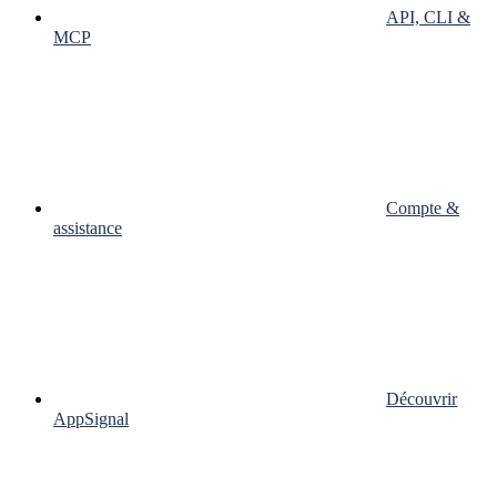
API, CLI &
MCP
Compte &
assistance
Découvrir
AppSignal