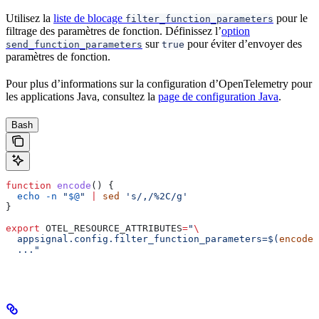
Utilisez la
liste de blocage
pour le
filter_function_parameters
filtrage des paramètres de fonction. Définissez l’
option
sur
pour éviter d’envoyer des
send_function_parameters
true
paramètres de fonction.
Pour plus d’informations sur la configuration d’OpenTelemetry pour
les applications Java, consultez la
page de configuration Java
.
Bash
function
 encode
() {
  echo
 -n
 "
$@
"
 |
 sed
 's/,/%2C/g'
}
export
 OTEL_RESOURCE_ATTRIBUTES
=
"
\
  appsignal.config.filter_function_parameters=$(
encode
 
  ..."