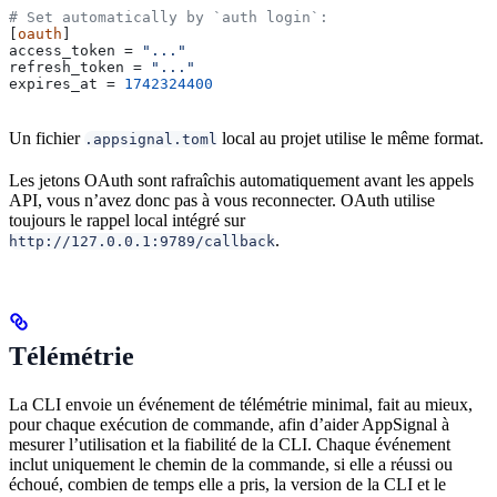
# Set automatically by `auth login`:
[
oauth
]
access_token
 = 
"..."
refresh_token
 = 
"..."
expires_at
 = 
1742324400
Un fichier
local au projet utilise le même format.
.appsignal.toml
Les jetons OAuth sont rafraîchis automatiquement avant les appels
API, vous n’avez donc pas à vous reconnecter. OAuth utilise
toujours le rappel local intégré sur
.
http://127.0.0.1:9789/callback
Télémétrie
La CLI envoie un événement de télémétrie minimal, fait au mieux,
pour chaque exécution de commande, afin d’aider AppSignal à
mesurer l’utilisation et la fiabilité de la CLI. Chaque événement
inclut uniquement le chemin de la commande, si elle a réussi ou
échoué, combien de temps elle a pris, la version de la CLI et le