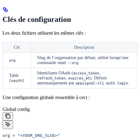
Clés de configuration
Les deux fichiers utilisent les mêmes clés :
Clé
Description
Slug de l’organisation par défaut, utilisé lorsqu’une
org
commande omet
.
--org
Identifiants OAuth (
,
access_token
Table
,
). Définis
refresh_token
expires_at
[oauth]
automatiquement par
.
appsignal-cli auth login
Une configuration globale ressemble à ceci :
Global config
org
 = 
"<YOUR_ORG_SLUG>"