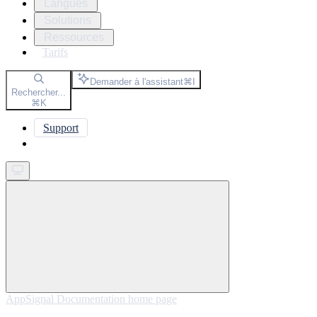
Langues
Solutions
Ressources
Tarifs
Demander à l'assistant
⌘
I
Rechercher...
⌘
K
Support
Get started
AppSignal Documentation
home page