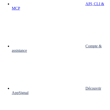
API, CLI &
MCP
Compte &
assistance
Découvrir
AppSignal