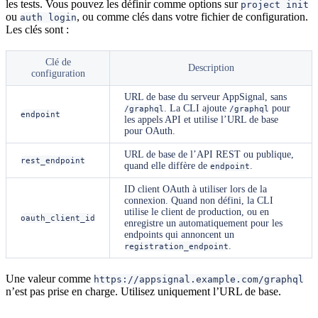
les tests. Vous pouvez les définir comme options sur
project init
ou
, ou comme clés dans votre fichier de configuration.
auth login
Les clés sont :
Clé de
Description
configuration
URL de base du serveur AppSignal, sans
. La CLI ajoute
pour
/graphql
/graphql
endpoint
les appels API et utilise l’URL de base
pour OAuth.
URL de base de l’API REST ou publique,
rest_endpoint
quand elle diffère de
.
endpoint
ID client OAuth à utiliser lors de la
connexion. Quand non défini, la CLI
utilise le client de production, ou en
oauth_client_id
enregistre un automatiquement pour les
endpoints qui annoncent un
.
registration_endpoint
Une valeur comme
https://appsignal.example.com/graphql
n’est pas prise en charge. Utilisez uniquement l’URL de base.