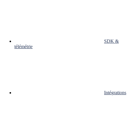
SDK &
télémétrie
Intégrations