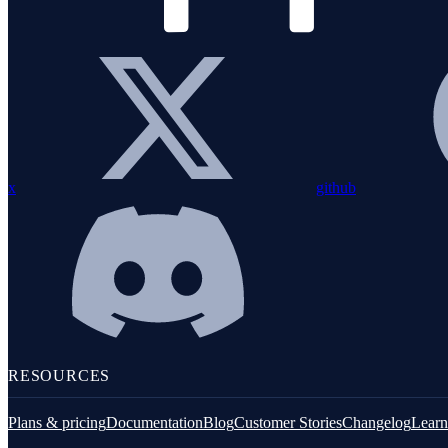
x
github
RESOURCES
Plans & pricing
Documentation
Blog
Customer Stories
Changelog
Learn