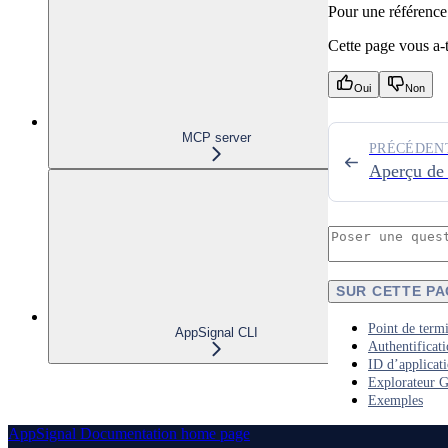
Pour une référence
Cette page vous a-t-
Oui
Non
MCP server
PRÉCÉDEN
Aperçu de 
SUR CETTE P
Point de term
AppSignal CLI
Authentificat
ID d’applicat
Explorateur 
Exemples
AppSignal Documentation
home page