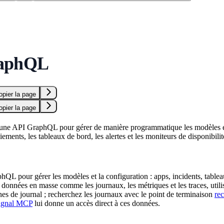
aphQL
opier la page
opier la page
une API GraphQL pour gérer de manière programmatique les modèles et l
iements, les tableaux de bord, les alertes et les moniteurs de disponibilit
hQL pour gérer les modèles et la configuration : apps, incidents, tablea
 données en masse comme les journaux, les métriques et les traces, utilis
es de journal ; recherchez les journaux avec le point de terminaison
re
ignal MCP
lui donne un accès direct à ces données.