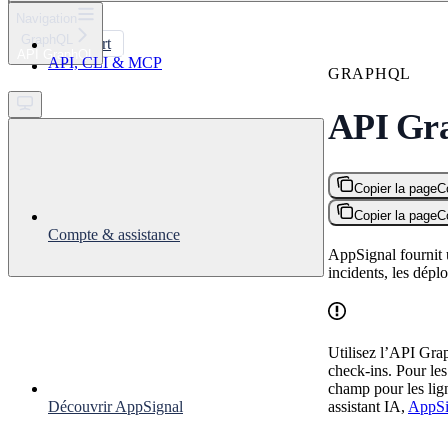
⌘
K
Navigation
GraphQL
Support
API GraphQL
API, CLI & MCP
Get started
GRAPHQL
API Gr
Copier la page
C
Copier la page
C
Compte & assistance
AppSignal fournit 
incidents, les déplo
Utilisez l’API Grap
check-ins. Pour les
champ pour les lign
assistant IA,
AppS
Découvrir AppSignal