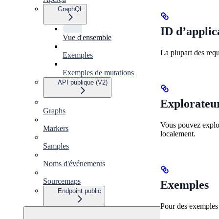
GraphQL
ID d’applic
Vue d'ensemble
La plupart des requ
Exemples
Exemples de mutations
API publique (V2)
Explorate
Graphs
Vous pouvez explor
Markers
localement.
Samples
Noms d'événements
Sourcemaps
Exemples
Endpoint public
Pour des exemples 