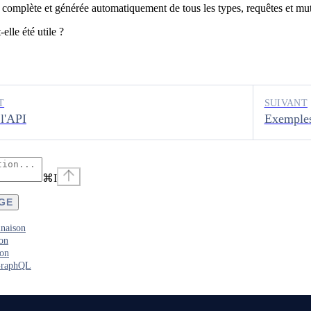
 complète et générée automatiquement de tous les types, requêtes et mut
elle été utile ?
T
SUIVANT
l'API
Exemple
⌘
I
AGE
inaison
ion
ion
GraphQL