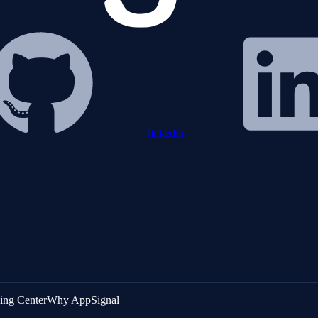
linkedin
ing Center
Why AppSignal