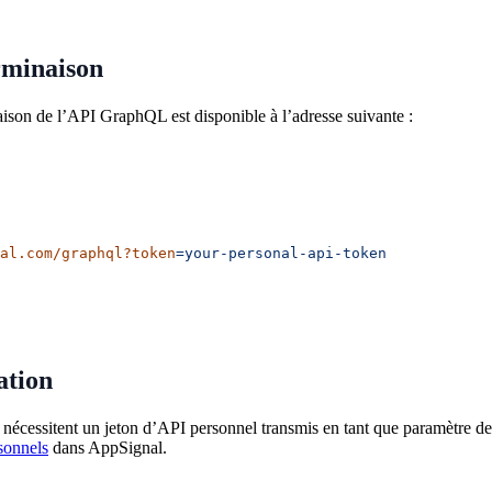
rminaison
aison de l’API GraphQL est disponible à l’adresse suivante :
al.com/graphql?token
=your-personal-api-token
ation
s nécessitent un jeton d’API personnel transmis en tant que paramètre d
sonnels
dans AppSignal.