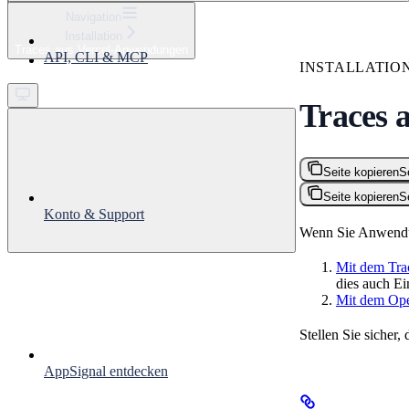
⌘
K
Navigation
Installation
Support
Traces aus Vercel-Anwendungen
API, CLI & MCP
Get started
INSTALLATIO
Traces 
Seite kopieren
S
Seite kopieren
S
Konto & Support
Wenn Sie Anwendung
Mit dem Tra
dies auch Ei
Mit dem Ope
Stellen Sie sicher,
AppSignal entdecken