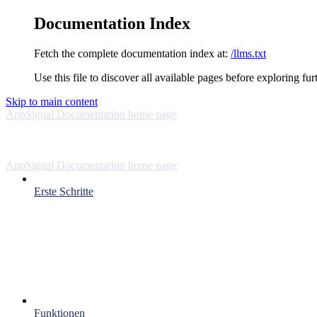
Documentation Index
Fetch the complete documentation index at:
/llms.txt
Use this file to discover all available pages before exploring fur
Skip to main content
AppSignal Documentation
home page
AppSignal Documentation
home page
Erste Schritte
Funktionen