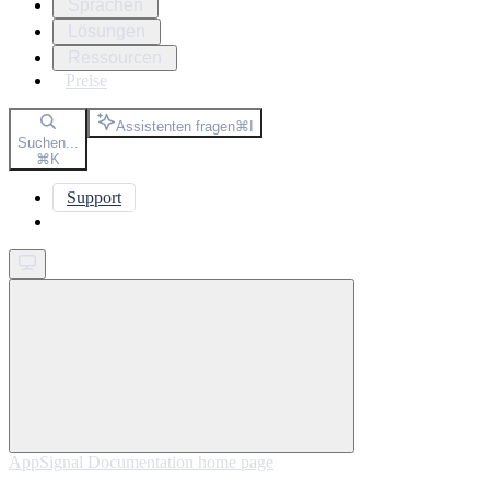
Sprachen
Lösungen
Ressourcen
Preise
Assistenten fragen
⌘
I
Suchen...
⌘
K
Support
Get started
AppSignal Documentation
home page