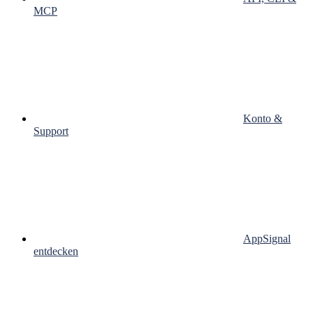
MCP
Konto &
Support
AppSignal
entdecken