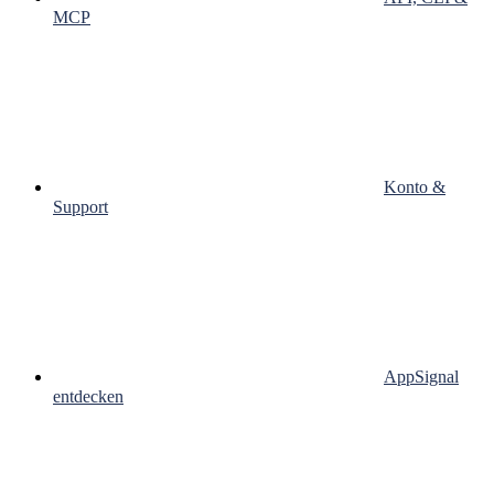
MCP
Konto &
Support
AppSignal
entdecken