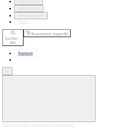
Sprachen
Lösungen
Ressourcen
Preise
Assistenten fragen
⌘
I
Suchen...
⌘
K
Support
Get started
AppSignal Documentation
home page