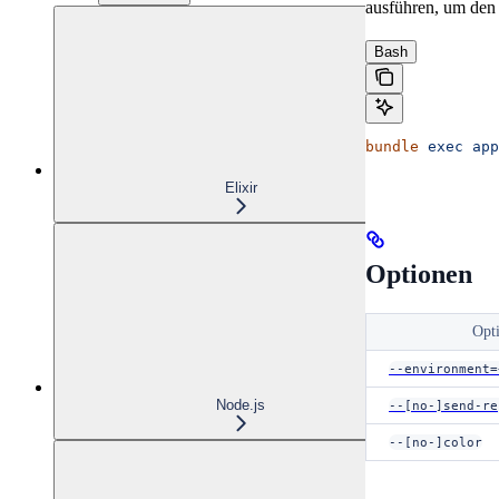
ausführen, um den 
Bash
bundle
 exec
 app
Elixir
Optionen
Opt
--environment=
Node.js
--[no-]send-re
--[no-]color