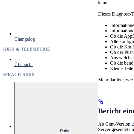
kann.
Dieses Diagnose-T
Information
Information
Ob die AppS
Changelog
Alle konfigu
Ob die Konfi
SDKS & TELEMETRIE
Ob der Push 
Aus welcher
Ob die benöt
Übersicht
Kleine Teil
SPRACH-SDKS
Mehr darüber, wie 
Bericht ein
Ab Gem-Version
2
Server gesendet un
Ruby