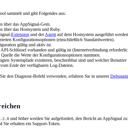
ool sammelt und gibt Folgendes aus:
en über das AppSignal-Gem.
en über das Hostsystem und Ruby.
ignal-
Extension
und der
Agent
auf dem Hostsystem ausgeführt werden
rierten Konfigurationsoptionen (einschließlich Standardwerten).
guration gültig und aktiv ist.
API-Schlüssel vorhanden und gültig ist (Internetverbindung erforderlic
 Quelle die Werte der Konfigurationsoptionen stammen.
igten Systempfade existieren, beschreibbar sind und welcher Benutze
e vom Ende der verfügbaren Log-Dateien.
Sie den Diagnose-Befehl verwenden, erfahren Sie in unserer
Debuggi
reichen
und höher werden Sie aufgefordert, den Bericht an AppSignal zu
.2.0
d Sie erhalten ein Support-Token.