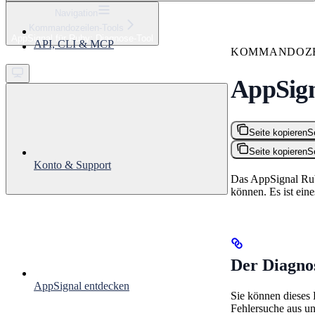
⌘
K
Navigation
Kommandozeilen-Tools
Support
AppSignal für Ruby: Diagnose-Tool
API, CLI & MCP
Get started
KOMMANDOZE
AppSign
Seite kopieren
S
Seite kopieren
S
Konto & Support
Das AppSignal Ruby
können. Es ist ein
Der Diagno
AppSignal entdecken
Sie können dieses 
Fehlersuche aus u