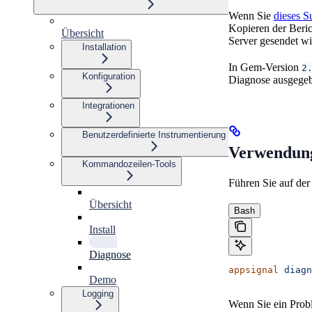
Wenn Sie
dieses S
Kopieren der Beric
Übersicht
Server gesendet wi
Installation
In Gem-Version
2
Konfiguration
Diagnose ausgegebe
Integrationen
Benutzerdefinierte Instrumentierung
Verwendun
Kommandozeilen-Tools
Führen Sie auf der
Übersicht
Bash
Install
Diagnose
appsignal
 diagn
Demo
Logging
Wenn Sie ein Prob