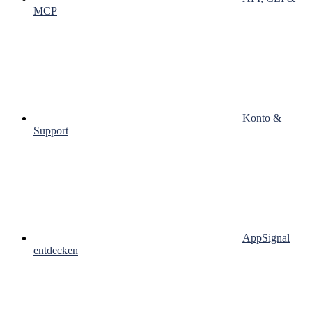
MCP
Konto &
Support
AppSignal
entdecken