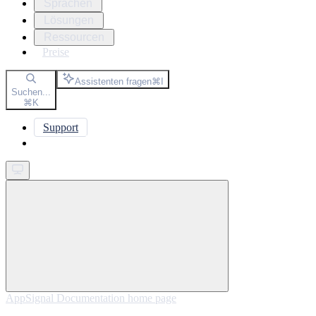
Sprachen
Lösungen
Ressourcen
Preise
Assistenten fragen
⌘
I
Suchen...
⌘
K
Support
Get started
AppSignal Documentation
home page