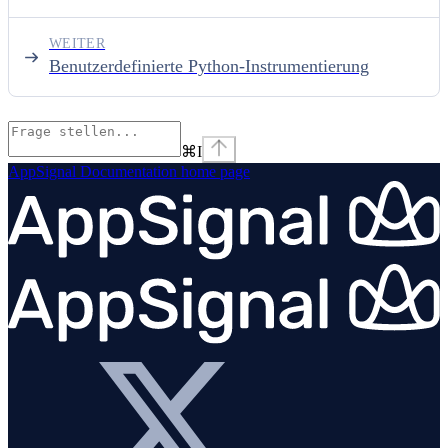
WEITER
Benutzerdefinierte Python-Instrumentierung
⌘
I
AppSignal Documentation
home page