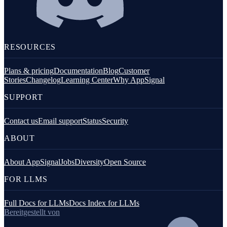
RESOURCES
Plans & pricing
Documentation
Blog
Customer
Stories
Changelog
Learning Center
Why AppSignal
SUPPORT
Contact us
Email support
Status
Security
ABOUT
About AppSignal
Jobs
Diversity
Open Source
FOR LLMS
Full Docs for LLMs
Docs Index for LLMs
Bereitgestellt von