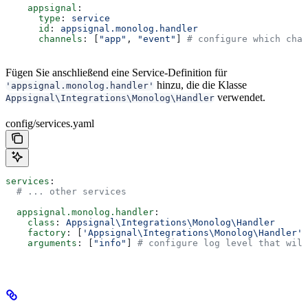
    appsignal
:
      type
: 
service
      id
: 
appsignal.monolog.handler
      channels
: [
"app"
, 
"event"
] 
# configure which chan
Fügen Sie anschließend eine Service-Definition für
hinzu, die die Klasse
'appsignal.monolog.handler'
verwendet.
Appsignal\Integrations\Monolog\Handler
config/services.yaml
services
:
  # ... other services
  appsignal.monolog.handler
:
    class
: 
Appsignal\Integrations\Monolog\Handler
    factory
: [
'Appsignal\Integrations\Monolog\Handler'
,
    arguments
: [
"info"
] 
# configure log level that wil