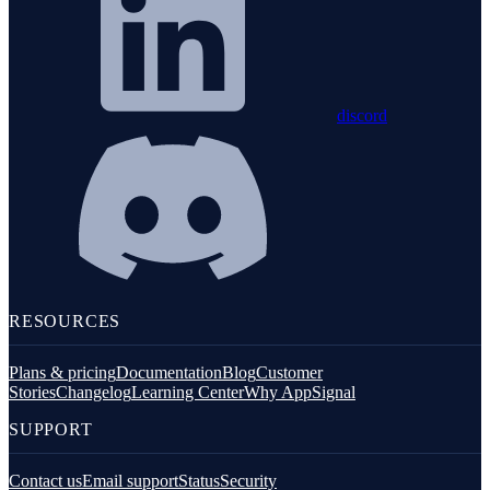
discord
RESOURCES
Plans & pricing
Documentation
Blog
Customer
Stories
Changelog
Learning Center
Why AppSignal
SUPPORT
Contact us
Email support
Status
Security