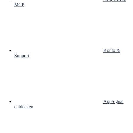
MCP
Konto &
Support
AppSignal
entdecken