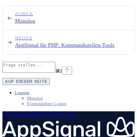
ZURÜCK
Monolog
WEITER
AppSignal für PHP: Kommandozeilen-Tools
⌘
I
AUF DIESER SEITE
Logging
Monolog
Eigenständiger Logger
AppSignal Documentation
home page