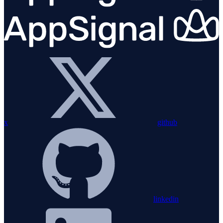
x
github
linkedin