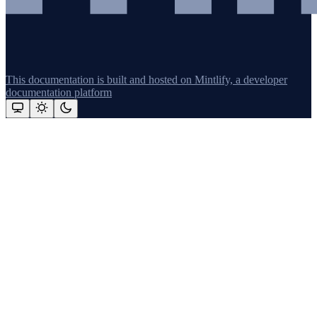
This documentation is built and hosted on Mintlify, a developer
documentation platform
Assistant
Responses
are
generated
using
AI
and
may
contain
mistakes.
Suggestions