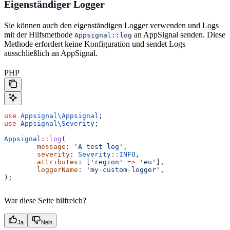
Eigenständiger Logger
Sie können auch den eigenständigen Logger verwenden und Logs
mit der Hilfsmethode
an AppSignal senden. Diese
Appsignal::log
Methode erfordert keine Konfiguration und sendet Logs
ausschließlich an AppSignal.
PHP
use
 Appsignal\
Appsignal
;
use
 Appsignal\
Severity
;
Appsignal
::
log
(
	message
: 
'A test log'
,
	severity
: 
Severity
::
INFO
,
	attributes
: [
'region'
 =>
 'eu'
],
	loggerName
: 
'my-custom-logger'
,
);
War diese Seite hilfreich?
Ja
Nein