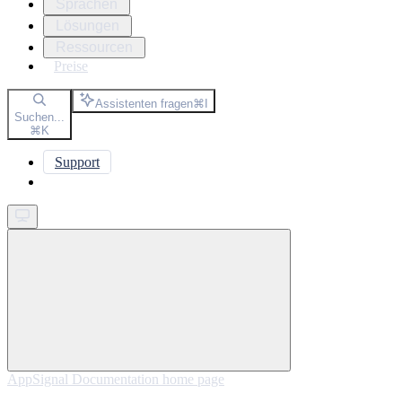
Sprachen
Lösungen
Ressourcen
Preise
Assistenten fragen
⌘
I
Suchen...
⌘
K
Support
Get started
AppSignal Documentation
home page