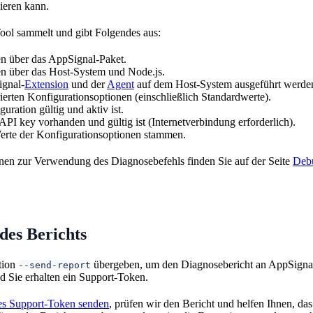
eren kann.
ool sammelt und gibt Folgendes aus:
en über das AppSignal-Paket.
en über das Host-System und Node.js.
ignal-
Extension
und der
Agent
auf dem Host-System ausgeführt werde
rierten Konfigurationsoptionen (einschließlich Standardwerte).
uration gültig und aktiv ist.
API key vorhanden und gültig ist (Internetverbindung erforderlich).
erte der Konfigurationsoptionen stammen.
nen zur Verwendung des Diagnosebefehls finden Sie auf der Seite
Deb
des Berichts
tion
übergeben, um den Diagnosebericht an AppSignal
--send-report
d Sie erhalten ein Support-Token.
es Support-Token senden
, prüfen wir den Bericht und helfen Ihnen, da