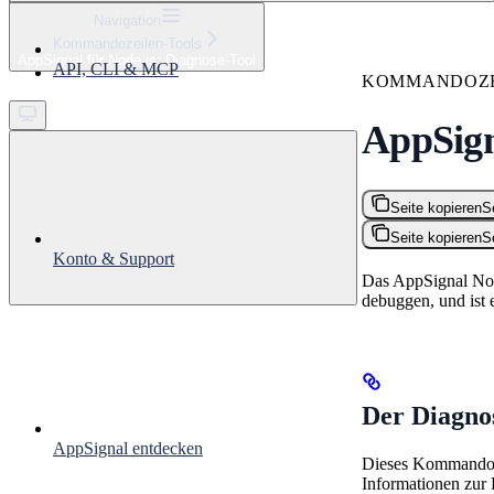
⌘
K
Navigation
Kommandozeilen-Tools
Support
AppSignal für Node.js: Diagnose-Tool
API, CLI & MCP
Get started
KOMMANDOZE
AppSign
Seite kopieren
S
Seite kopieren
S
Konto & Support
Das AppSignal Node
debuggen, und ist 
Der Diagno
AppSignal entdecken
Dieses Kommandozei
Informationen zur 