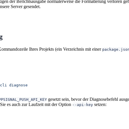
gen der Berichtsausgabe normalerweise die Formatierung verloren geht
sere Server gesendet.
g
Kommandozeile Ihres Projekts (ein Verzeichnis mit einer
package.jso
cli
 diagnose
gesetzt sein, bevor der Diagnosebefehl ausg
PPSIGNAL_PUSH_API_KEY
 Sie es auch zur Laufzeit mit der Option
setzen:
--api-key