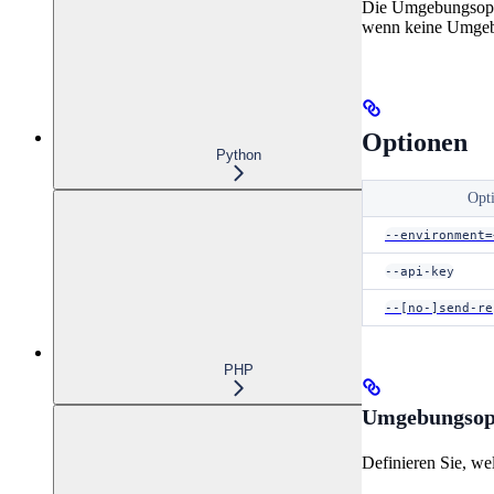
Die Umgebungsoptio
wenn keine Umgebu
Optionen
Python
Opt
--environment=
--api-key
--[no-]send-re
PHP
Umgebungsop
Definieren Sie, w