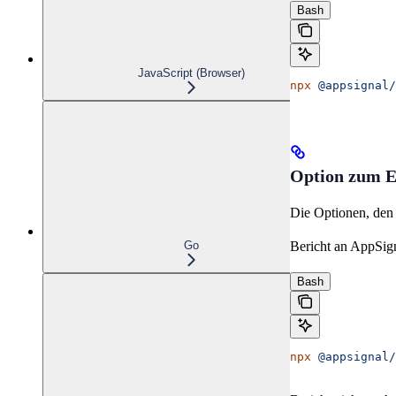
Bash
JavaScript (Browser)
npx
 @appsignal/
Option zum Ei
Die Optionen, den
Go
Bericht an AppSig
Bash
npx
 @appsignal/