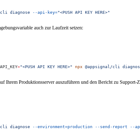
cli
 diagnose
 --api-key=
"<PUSH API KEY HERE>"
ebungsvariable auch zur Laufzeit setzen:
_API_KEY
=
"<PUSH API KEY HERE>"
 npx
 @appsignal/cli
 diagnos
uf Ihrem Produktionsserver auszuführen und den Bericht zu Support-
cli
 diagnose
 --environment=production
 --send-report
 --ap