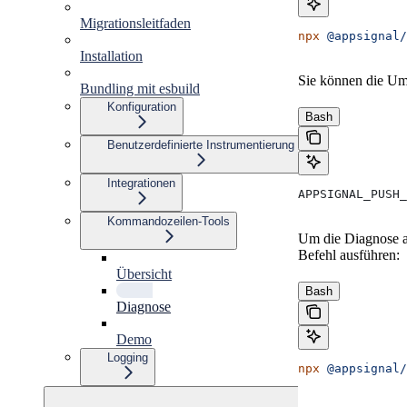
Migrationsleitfaden
npx
 @appsignal/
Installation
Sie können die Umg
Bundling mit esbuild
Konfiguration
Bash
Benutzerdefinierte Instrumentierung
Integrationen
APPSIGNAL_PUSH
Kommandozeilen-Tools
Um die Diagnose a
Befehl ausführen:
Übersicht
Bash
Diagnose
Demo
Logging
npx
 @appsignal/