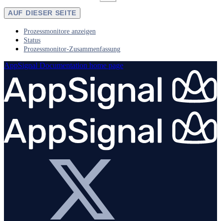
AUF DIESER SEITE
Prozessmonitore anzeigen
Status
Prozessmonitor-Zusammenfassung
AppSignal Documentation
home page