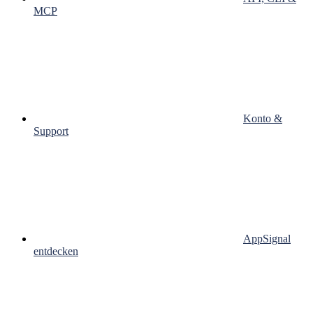
MCP
Konto &
Support
AppSignal
entdecken