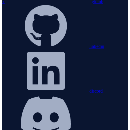
x
github
linkedin
discord