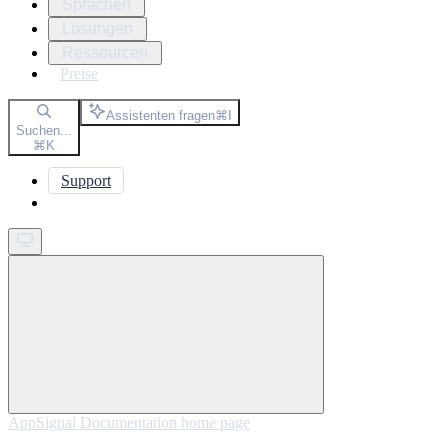
Sprachen
Lösungen
Ressourcen
Preise
Assistenten fragen
⌘
I
Suchen...
⌘
K
Support
Get started
AppSignal Documentation
home page