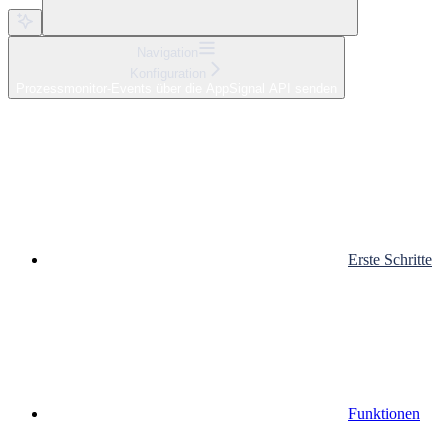
Navigation
Konfiguration
Prozessmonitor-Events über die AppSignal API senden
Erste Schritte
Funktionen