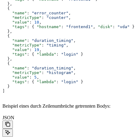
  },
  {
    "name"
: 
"error_counter"
,
    "metricType"
: 
"counter"
,
    "value"
: 
10
,
    "tags"
: { 
"hostname"
: 
"frontend1"
, 
"disk"
: 
"vda"
 }
  },
  {
    "name"
: 
"duration_timing"
,
    "metricType"
: 
"timing"
,
    "value"
: 
19
,
    "tags"
: { 
"lambda"
: 
"login"
 }
  },
  {
    "name"
: 
"duration_timing"
,
    "metricType"
: 
"histogram"
,
    "value"
: 
5
,
    "tags"
: { 
"lambda"
: 
"login"
 }
  }
]
Beispiel eines durch Zeilenumbrüche getrennten Bodys:
JSON