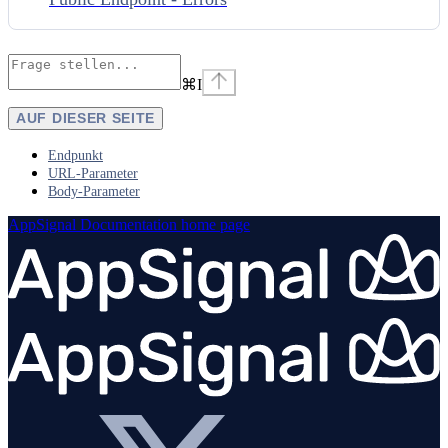
⌘
I
AUF DIESER SEITE
Endpunkt
URL-Parameter
Body-Parameter
AppSignal Documentation
home page