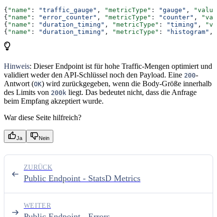
{
"name"
: 
"traffic_gauge"
, 
"metricType"
: 
"gauge"
, 
"value
{
"name"
: 
"error_counter"
, 
"metricType"
: 
"counter"
, 
"val
{
"name"
: 
"duration_timing"
, 
"metricType"
: 
"timing"
, 
"va
{
"name"
: 
"duration_timing"
, 
"metricType"
: 
"histogram"
, 
Hinweis
: Dieser Endpoint ist für hohe Traffic-Mengen optimiert und
validiert weder den API-Schlüssel noch den Payload. Eine
-
200
Antwort (
) wird zurückgegeben, wenn die Body-Größe innerhalb
OK
des Limits von
liegt. Das bedeutet nicht, dass die Anfrage
200k
beim Empfang akzeptiert wurde.
War diese Seite hilfreich?
Ja
Nein
ZURÜCK
Public Endpoint - StatsD Metrics
WEITER
Public Endpoint - Errors