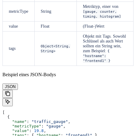
Metriktyp, einer von
metricType
String
[gauge, counter,
timing, histogram]
value
Float
(Float-)Wert
Objekt mit Tags. Sowohl
Schlüssel als auch Wert
sollten ein String sein,
Object<String,
tags
zum Beispiel:
String>
{
"hostname":
"frontend1" }
Beispiel eines JSON-Bodys
JSON
[
  {
    "name"
: 
"traffic_gauge"
,
    "metricType"
: 
"gauge"
,
    "value"
: 
19.8
,
    "tags"
: { 
"hostname"
: 
"frontend1"
 }