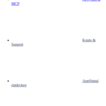
MCP
Konto &
Support
AppSignal
entdecken