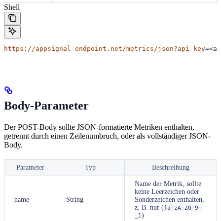
Shell
https://appsignal-endpoint.net/metrics/json?api_key
=
<ap
Body-Parameter
Der POST-Body sollte JSON-formatierte Metriken enthalten,
getrennt durch einen Zeilenumbruch, oder als vollständiger JSON-
Body.
Parameter
Typ
Beschreibung
Name der Metrik, sollte
keine Leerzeichen oder
name
String
Sonderzeichen enthalten,
z. B. nur (
[a-zA-Z0-9-
)
_]