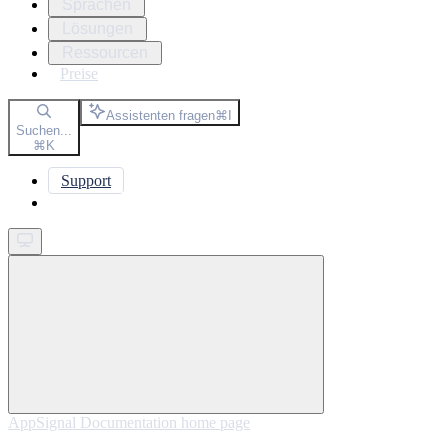
Sprachen
Lösungen
Ressourcen
Preise
Assistenten fragen
⌘
I
Suchen...
⌘
K
Support
Get started
AppSignal Documentation
home page