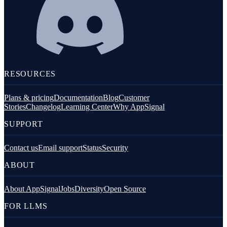
RESOURCES
Plans & pricing
Documentation
Blog
Customer
Stories
Changelog
Learning Center
Why AppSignal
SUPPORT
Contact us
Email support
Status
Security
ABOUT
About AppSignal
Jobs
Diversity
Open Source
FOR LLMS