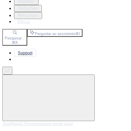
Idiomas
Soluções
Recursos
Preços
Perguntar ao assistente
⌘
I
Pesquisar...
⌘
K
Support
Get started
AppSignal Documentation
home page