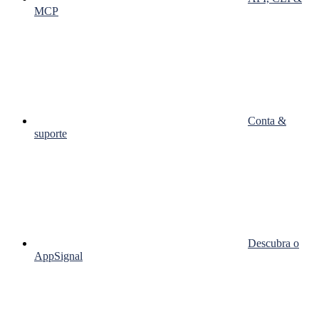
MCP
Conta &
suporte
Descubra o
AppSignal