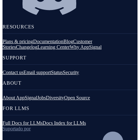
RESOURCES
Plans & pricing
Documentation
Blog
Customer
Stories
Changelog
Learning Center
Why AppSignal
SUPPORT
Contact us
Email support
Status
Security
ABOUT
About AppSignal
Jobs
Diversity
Open Source
FOR LLMS
Full Docs for LLMs
Docs Index for LLMs
Suportado por