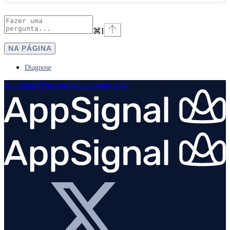
⌘
I
NA PÁGINA
Diagnose
AppSignal Documentation
home page