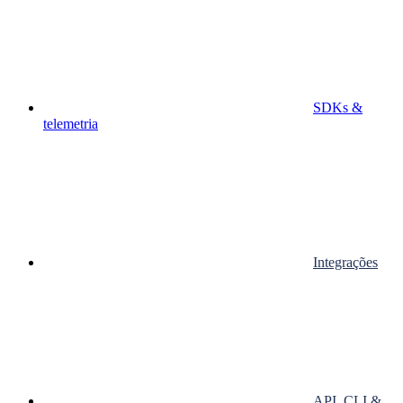
SDKs &
telemetria
Integrações
API, CLI &