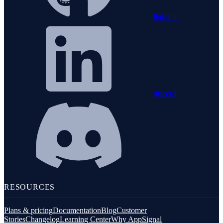
linkedin
discord
RESOURCES
Plans & pricing
Documentation
Blog
Customer
Stories
Changelog
Learning Center
Why AppSignal