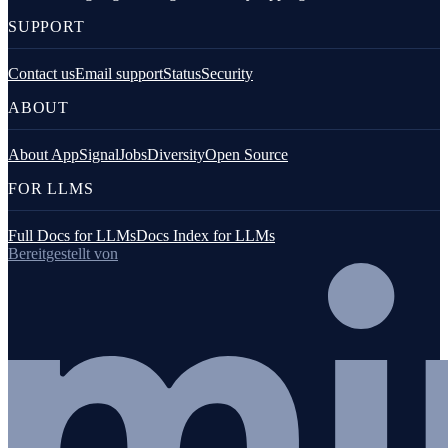
SUPPORT
Contact us
Email support
Status
Security
ABOUT
About AppSignal
Jobs
Diversity
Open Source
FOR LLMS
Full Docs for LLMs
Docs Index for LLMs
Bereitgestellt von