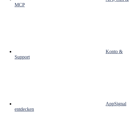
MCP
Konto &
Support
AppSignal
entdecken