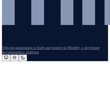
This documentation is built and hosted on Mintlify, a developer
documentation platform
Assistant
Responses
are
generated
using
AI
and