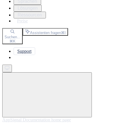
Sprachen
Lösungen
Ressourcen
Preise
Assistenten fragen
⌘
I
Suchen...
⌘
K
Support
Get started
AppSignal Documentation
home page