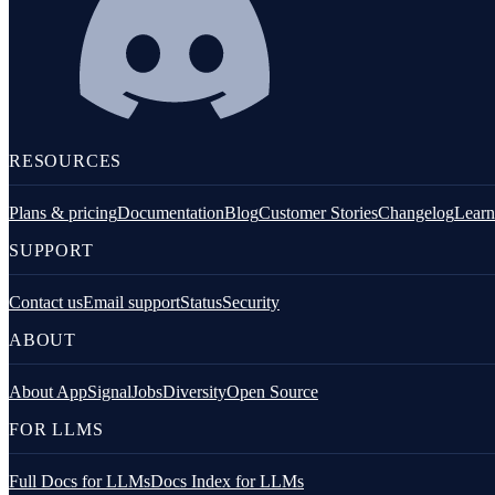
Python
RESOURCES
Plans & pricing
Documentation
Blog
Customer Stories
Changelog
Learn
SUPPORT
Contact us
Email support
Status
Security
ABOUT
PHP
About AppSignal
Jobs
Diversity
Open Source
FOR LLMS
Full Docs for LLMs
Docs Index for LLMs