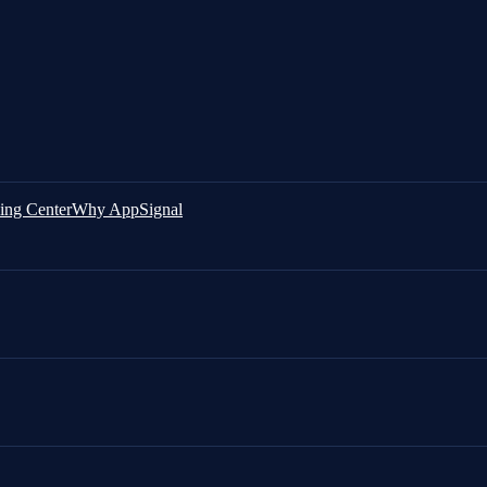
ing Center
Why AppSignal