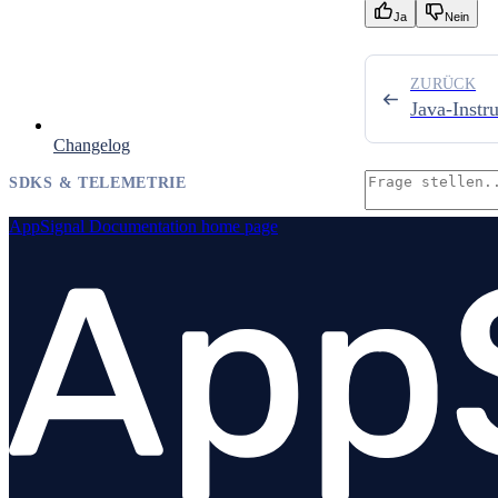
Ja
Nein
ZURÜCK
Java-Instr
Changelog
SDKS & TELEMETRIE
AppSignal Documentation
home page
Übersicht
SPRACH-SDKS
Ruby