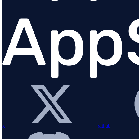
Elixir
Node.js
x
github