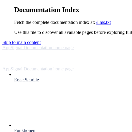
Documentation Index
Fetch the complete documentation index at:
/llms.txt
Use this file to discover all available pages before exploring fur
Skip to main content
AppSignal Documentation
home page
AppSignal Documentation
home page
Erste Schritte
Funktionen