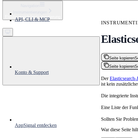
⌘
K
Navigation
Instrumentierungen
Support
Elasticsearch-Instrumentierung
API, CLI & MCP
Get started
INSTRUMENT
Elastic
Seite kopieren
S
Seite kopieren
S
Konto & Support
Der
Elasticsearch-
ist kein zusätzlich
Die integrierte In
Eine Liste der Funk
Sollten Sie Probl
AppSignal entdecken
War diese Seite hil