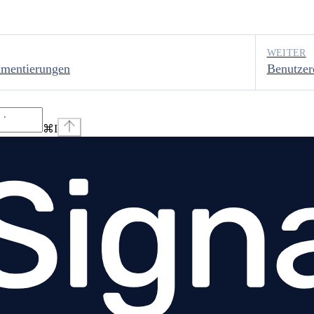
WEITER
umentierungen
Benutzer
⌘
I