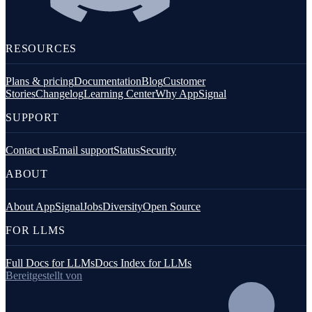
RESOURCES
Plans & pricing
Documentation
Blog
Customer
Stories
Changelog
Learning Center
Why AppSignal
SUPPORT
Contact us
Email support
Status
Security
ABOUT
About AppSignal
Jobs
Diversity
Open Source
FOR LLMS
Full Docs for LLMs
Docs Index for LLMs
Bereitgestellt von