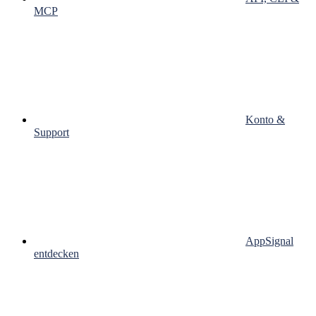
MCP
Konto &
Support
AppSignal
entdecken