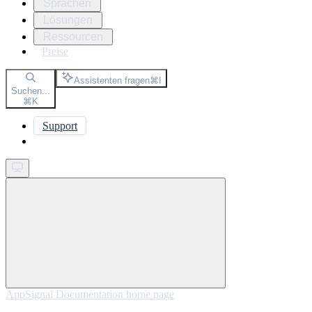
Sprachen
Lösungen
Ressourcen
Preise
Assistenten fragen
⌘
I
Suchen...
⌘
K
Support
Get started
AppSignal Documentation
home page