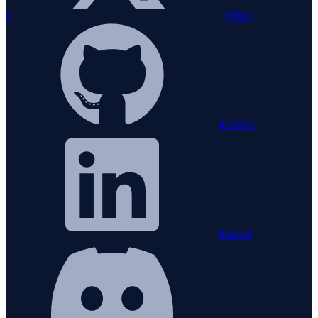
x
github
linkedin
discord