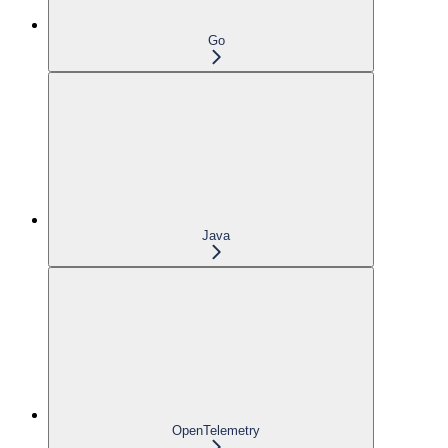
Go
Java
OpenTelemetry