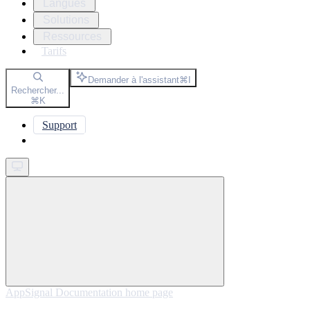
Langues
Solutions
Ressources
Tarifs
Demander à l'assistant
⌘
I
Rechercher...
⌘
K
Support
Get started
AppSignal Documentation
home page