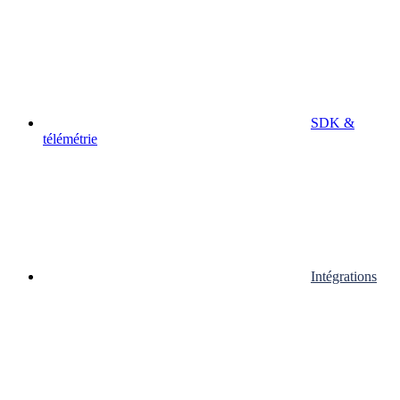
SDK &
télémétrie
Intégrations