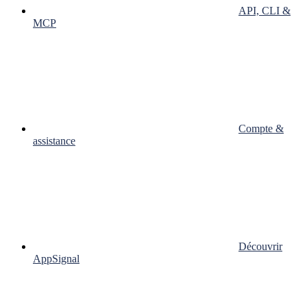
API, CLI &
MCP
Compte &
assistance
Découvrir
AppSignal