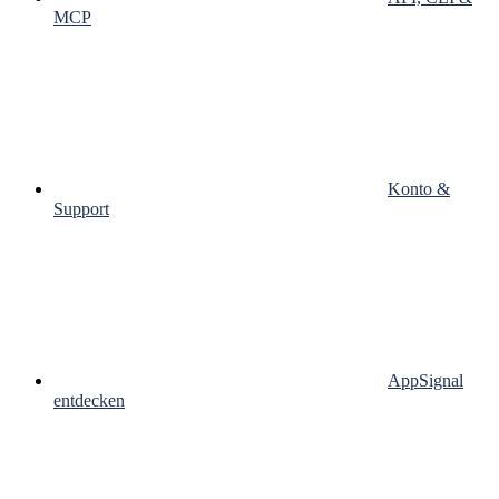
MCP
Konto &
Support
AppSignal
entdecken