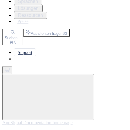
Sprachen
Lösungen
Ressourcen
Preise
Assistenten fragen
⌘
I
Suchen...
⌘
K
Support
Get started
AppSignal Documentation
home page